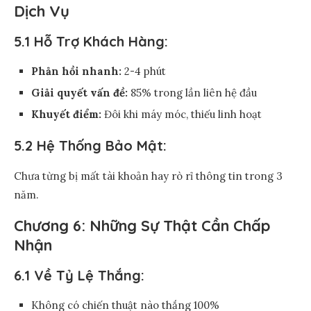
Dịch Vụ
5.1 Hỗ Trợ Khách Hàng:
Phản hồi nhanh:
2-4 phút
Giải quyết vấn đề:
85% trong lần liên hệ đầu
Khuyết điểm:
Đôi khi máy móc, thiếu linh hoạt
5.2 Hệ Thống Bảo Mật:
Chưa từng bị mất tài khoản hay rò rỉ thông tin trong 3
năm.
Chương 6: Những Sự Thật Cần Chấp
Nhận
6.1 Về Tỷ Lệ Thắng:
Không có chiến thuật nào thắng 100%