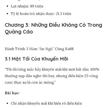
Lợi nhuận: 89 triệu
Tỷ lệ hoàn trả nhận được: 21.3 triệu
Chương 3: Những Điều Không Có Trong
Quảng Cáo
Hành Trình 3 Năm “Ăn Ngủ” Cùng Ku88
3.1 Mặt Tối Của Khuyến Mãi
“Tôi đã từng mắc bẫy khuyến mãi khi mới bắt đầu. 100%
thưởng nạp đầu nghe thì hay, nhưng điều kiện 25 vòng
cược thực sự là cơn ác mộng.”
Bài học:
Chỉ nhận khuyến mãi khi hiểu rõ điều kiện