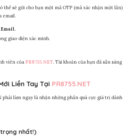
ó thể sẽ gửi cho bạn một mã OTP (mã xác nhận một lần)
a email.
 Email.
ng giao diện xác minh.
nh viên của
PR8755.NET
. Tài khoản của bạn đã sẵn sàng
ới Liền Tay Tại
PR8755.NET
N phải làm ngay là nhận những phần quà cực giá trị dành
trọng nhất!)