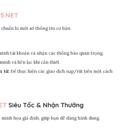
5.NET
 chuẩn bị một số thông tin cơ bản:
inh tài khoản và nhận các thông báo quan trọng.
nh và liên lạc khi cần thiết.
 tử:
Để thực hiện các giao dịch nạp/rút tiền một cách
ET
Siêu Tốc & Nhận Thưởng
 minh họa giả định, giúp bạn dễ dàng hình dung.