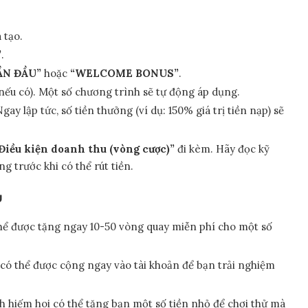
 tạo.
”
.
ẦN ĐẦU”
hoặc
“WELCOME BONUS”
.
nếu có). Một số chương trình sẽ tự động áp dụng.
ay lập tức, số tiền thưởng (ví dụ: 150% giá trị tiền nạp) sẽ
Điều kiện doanh thu (vòng cược)”
đi kèm. Hãy đọc kỹ
g trước khi có thể rút tiền.
ủ
hể được tặng ngay 10-50 vòng quay miễn phí cho một số
ó thể được cộng ngay vào tài khoản để bạn trải nghiệm
 hiếm hoi có thể tặng bạn một số tiền nhỏ để chơi thử mà