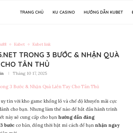
TRANG CHỦ
KU CASINO
HƯỚNG DẪN KUBET
u88
Kubet
Kubet link
5.NET TRONG 3 BƯỚC & NHẬN QUÀ
Y CHO TÂN THỦ
in
Tháng 10 17, 2025
n uy tín với kho game khổng lồ và chế độ khuyến mãi cực
 dành cho bạn. Nhưng làm thế nào để bắt đầu hành trình
iết này sẽ cung cấp cho bạn
hướng dẫn đăng
 3 bước
cơ bản, đồng thời bật mí cách để bạn
nhận ngay