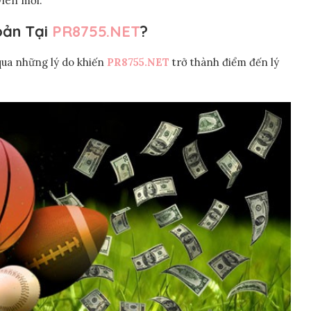
iên mới.
oản Tại
PR8755.NET
?
qua những lý do khiến
PR8755.NET
trở thành điểm đến lý