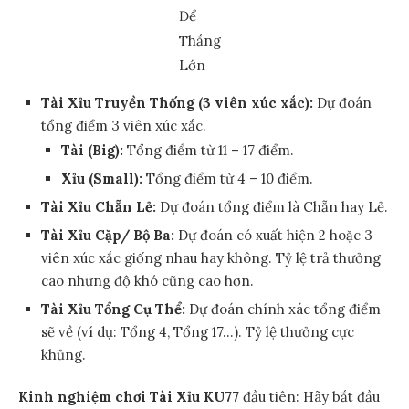
Để
Thắng
Lớn
Tài Xỉu Truyền Thống (3 viên xúc xắc):
Dự đoán
tổng điểm 3 viên xúc xắc.
Tài (Big):
Tổng điểm từ 11 – 17 điểm.
Xỉu (Small):
Tổng điểm từ 4 – 10 điểm.
Tài Xỉu Chẵn Lẻ:
Dự đoán tổng điểm là Chẵn hay Lẻ.
Tài Xỉu Cặp/ Bộ Ba:
Dự đoán có xuất hiện 2 hoặc 3
viên xúc xắc giống nhau hay không. Tỷ lệ trả thưởng
cao nhưng độ khó cũng cao hơn.
Tài Xỉu Tổng Cụ Thể:
Dự đoán chính xác tổng điểm
sẽ về (ví dụ: Tổng 4, Tổng 17…). Tỷ lệ thưởng cực
khủng.
Kinh nghiệm chơi Tài Xỉu KU77
đầu tiên: Hãy bắt đầu