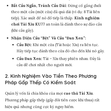
Bắt Cầu Ngắn, Tránh Cầu Dài:
Đừng cố gắng đuổi
theo một cầu (một cửa) đã quá dài (ví dụ: 8 Tài liên
tiếp). Xác suất để nó đổ tiếp là thấp.
Kinh nghiệm
chơi Tài Xỉu KU77
an toàn là đánh theo sự đảo cầu
(khi cầu gãy).
Nhận Diện Cầu “Bệt” Và Cầu “Đan Xen”:
Cầu Bệt:
Khi một cửa (Tài hoặc Xỉu) ra liên tục.
Hãy tiếp tục đánh theo cửa đó cho đến khi nó gãy.
Cầu Đan Xen:
Tài – Xỉu thay phiên nhau. Đây là
cầu dễ chơi nhất cho người mới.
2. Kinh Nghiệm Vào Tiền Theo Phương
Pháp Gấp Thếp Có Kiểm Soát
Quản lý vốn là chìa khóa của mọi
cao thủ Tài Xỉu
.
Phương pháp gấp thếp (gấp đôi tiền cược khi thua) rất
hiệu quả nhưng cũng cực kỳ nguy hiểm.