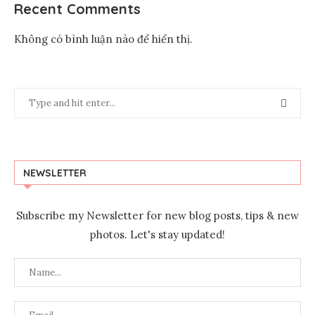
Recent Comments
Không có bình luận nào để hiển thị.
NEWSLETTER
Subscribe my Newsletter for new blog posts, tips & new
photos. Let's stay updated!