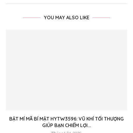
YOU MAY ALSO LIKE
BẬT MÍ MÃ BÍ MẬT HYTW3596: VŨ KHÍ TỐI THƯỢNG
GIÚP BẠN CHIẾM LỢI...