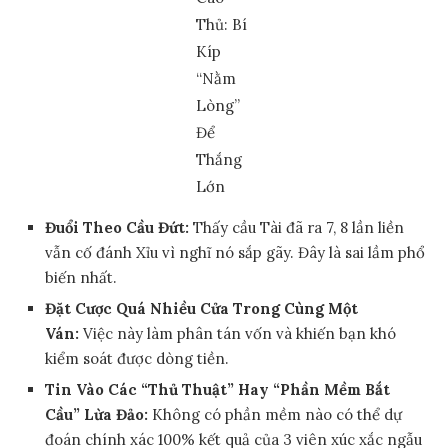
Thủ: Bí
Kíp
“Nằm
Lòng”
Để
Thắng
Lớn
Đuổi Theo Cầu Đứt:
Thấy cầu Tài đã ra 7, 8 lần liền
vẫn cố đánh Xỉu vì nghĩ nó sắp gãy. Đây là sai lầm phổ
biến nhất.
Đặt Cược Quá Nhiều Cửa Trong Cùng Một
Ván:
Việc này làm phân tán vốn và khiến bạn khó
kiểm soát được dòng tiền.
Tin Vào Các “Thủ Thuật” Hay “Phần Mềm Bắt
Cầu” Lừa Đảo:
Không có phần mềm nào có thể dự
đoán chính xác 100% kết quả của 3 viên xúc xắc ngẫu