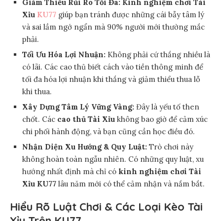
Giảm Thiểu Rủi Ro Tối Đa:
Kinh nghiệm chơi Tài
Xỉu
KU77
giúp bạn tránh được những cái bẫy tâm lý
và sai lầm ngớ ngẩn mà 90% người mới thường mắc
phải.
Tối Ưu Hóa Lợi Nhuận:
Không phải cứ thắng nhiều là
có lãi. Các cao thủ biết cách vào tiền thông minh để
tối đa hóa lợi nhuận khi thắng và giảm thiểu thua lỗ
khi thua.
Xây Dựng Tâm Lý Vững Vàng:
Đây là yếu tố then
chốt. Các
cao thủ Tài Xỉu
không bao giờ để cảm xúc
chi phối hành động, và bạn cũng cần học điều đó.
Nhận Diện Xu Hướng & Quy Luật:
Trò chơi này
không hoàn toàn ngẫu nhiên. Có những quy luật, xu
hướng nhất định mà chỉ có
kinh nghiệm chơi Tài
Xỉu KU77
lâu năm mới có thể cảm nhận và nắm bắt.
Hiểu Rõ Luật Chơi & Các Loại Kèo Tài
Xỉu Trên KU77