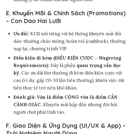
E. Khuyến Mãi & Chính Sách (Promotions)
– Con Dao Hai Lưỡi
Ưu đãi:
KU11 nổi tiếng với hệ thống khuyến mãi dồi
dào: thưởng chào mừng, hoàn trả (cashback), thưởng
nạp lại, chương trình VIP.
Điều kiện đi kèm (ĐIỀU KIỆN CƯỢC – Wagering
Requirements):
Đây là phần
quan trọng cần đọc
kỹ
. Các ưu đãi lớn thường đi kèm điều kiện cược rất
cao (ví dụ: gấp 20-30 lần tiền thưởng), khiến việc rút
tiền thực tế trở nên khó khăn.
Đánh giá:
Vừa là điểm CỘNG vừa là điểm CẦN
CẢNH GIÁC
. Khuyến mãi hấp dẫn nhưng đòi hỏi
người chơi phải tỉnh táo.
F. Giao Diện & Ứng Dụng (UI/UX & App) –
Trải Nghiệm Người Dùng