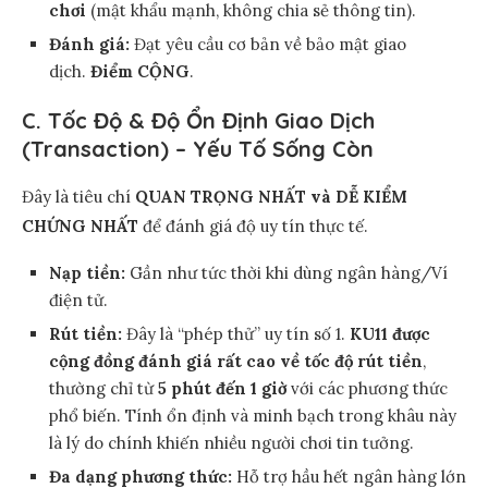
chơi
(mật khẩu mạnh, không chia sẻ thông tin).
Đánh giá:
Đạt yêu cầu cơ bản về bảo mật giao
dịch.
Điểm CỘNG
.
C. Tốc Độ & Độ Ổn Định Giao Dịch
(Transaction) – Yếu Tố Sống Còn
Đây là tiêu chí
QUAN TRỌNG NHẤT và DỄ KIỂM
CHỨNG NHẤT
để đánh giá độ uy tín thực tế.
Nạp tiền:
Gần như tức thời khi dùng ngân hàng/Ví
điện tử.
Rút tiền:
Đây là “phép thử” uy tín số 1.
KU11 được
cộng đồng đánh giá rất cao về tốc độ rút tiền
,
thường chỉ từ
5 phút đến 1 giờ
với các phương thức
phổ biến. Tính ổn định và minh bạch trong khâu này
là lý do chính khiến nhiều người chơi tin tưởng.
Đa dạng phương thức:
Hỗ trợ hầu hết ngân hàng lớn