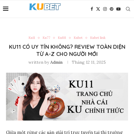
Ku11
Ku77
Ku88
Kubet
Kubet link
KU11 CÓ UY TÍN KHÔNG? REVIEW TOÀN DIỆN
TỪ A-Z CHO NGƯỜI MỚI
written by
Admin
Tháng 12 11, 2025
Giữa một rừng các sàn giải trí trực tuyến tại thị trường