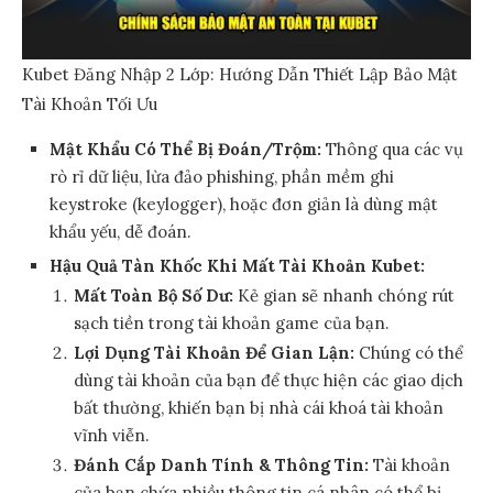
Kubet Đăng Nhập 2 Lớp: Hướng Dẫn Thiết Lập Bảo Mật
Tài Khoản Tối Ưu
Mật Khẩu Có Thể Bị Đoán/Trộm:
Thông qua các vụ
rò rỉ dữ liệu, lừa đảo phishing, phần mềm ghi
keystroke (keylogger), hoặc đơn giản là dùng mật
khẩu yếu, dễ đoán.
Hậu Quả Tàn Khốc Khi Mất Tài Khoản Kubet:
Mất Toàn Bộ Số Dư:
Kẻ gian sẽ nhanh chóng rút
sạch tiền trong tài khoản game của bạn.
Lợi Dụng Tài Khoản Để Gian Lận:
Chúng có thể
dùng tài khoản của bạn để thực hiện các giao dịch
bất thường, khiến bạn bị nhà cái khoá tài khoản
vĩnh viễn.
Đánh Cắp Danh Tính & Thông Tin:
Tài khoản
của bạn chứa nhiều thông tin cá nhân có thể bị