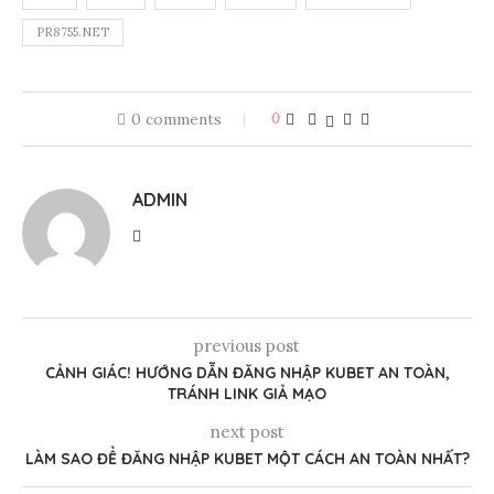
PR8755.NET
0 comments
0
ADMIN
previous post
CẢNH GIÁC! HƯỚNG DẪN ĐĂNG NHẬP KUBET AN TOÀN,
TRÁNH LINK GIẢ MẠO
next post
LÀM SAO ĐỂ ĐĂNG NHẬP KUBET MỘT CÁCH AN TOÀN NHẤT?