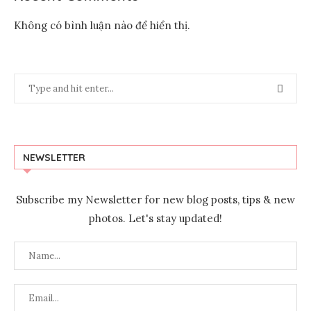
Không có bình luận nào để hiển thị.
NEWSLETTER
Subscribe my Newsletter for new blog posts, tips & new
photos. Let's stay updated!