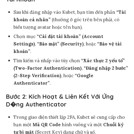
Sau khi đăng nhập vào Kubet, bạn tìm đến phần
“Tài
khoản cá nhân”
(thường ở góc trên bên phải, có
biểu tượng avatar hoặc tên bạn).
Chọn mục
“Cài đặt tài khoản” (Account
Settings)
,
“Bảo mật” (Security)
, hoặc
“Bảo vệ tài
khoản”
.
Tìm kiếm và nhấp vào tùy chọn
“Xác thực 2 yếu tố”
(Two-Factor Authentication)
,
“Đăng nhập 2 bước”
(2-Step Verification)
, hoặc
“Google
Authenticator”
.
Bước 2: Kích Hoạt & Liên Kết Với Ứng
D�ng Authenticator
Trong giao diện thiết lập 2FA, Kubet sẽ cung cấp cho
bạn một
Mã QR Code
hình vuông và một
Chuỗi ký
tự bí mật
(Secret Key) dạng chữ và số.