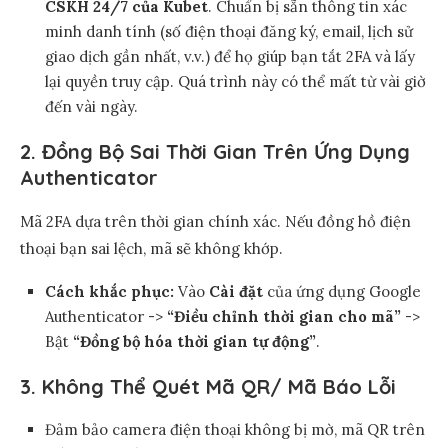
CSKH 24/7 của Kubet
. Chuẩn bị sẵn thông tin xác
minh danh tính (số điện thoại đăng ký, email, lịch sử
giao dịch gần nhất, v.v.) để họ giúp bạn tắt 2FA và lấy
lại quyền truy cập. Quá trình này có thể mất từ vài giờ
đến vài ngày.
2. Đồng Bộ Sai Thời Gian Trên Ứng Dụng
Authenticator
Mã 2FA dựa trên thời gian chính xác. Nếu đồng hồ điện
thoại bạn sai lệch, mã sẽ không khớp.
Cách khắc phục:
Vào
Cài đặt
của ứng dụng Google
Authenticator ->
“Điều chỉnh thời gian cho mã”
->
Bật
“Đồng bộ hóa thời gian tự động”
.
3. Không Thể Quét Mã QR/ Mã Báo Lỗi
Đảm bảo camera điện thoại không bị mờ, mã QR trên