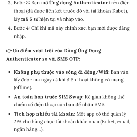
Bước 3: Bạn mở
Ứng dụng Authenticator
trên điện
thoại (đã được liên kết trước đó với tài khoản Kubet),
lấy
mã 6 số
hiện tại và nhập vào.
Bước 4: Chỉ khi mã này chính xác, bạn mới được đăng
nhập.
👉 Ưu điểm vượt trội của Dùng Ứng Dụng
Authenticator so với SMS OTP:
Không phụ thuộc vào sóng di động/Wifi:
Bạn vẫn
lấy được mã ngay cả khi điện thoại không có mạng
(offline).
An toàn hơn trước SIM Swap:
Kẻ gian không thể
chiếm số điện thoại của bạn để nhận SMS.
Tích hợp nhiều tài khoản:
Một app có thể quản lý
2FA cho hàng chục tài khoản khác nhau (Kubet, email,
ngân hàng…).