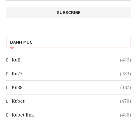
DANH MỤC
Ku11
(483)
Ku77
(483)
Ku88
(482)
Kubet
(479)
Kubet link
(486)