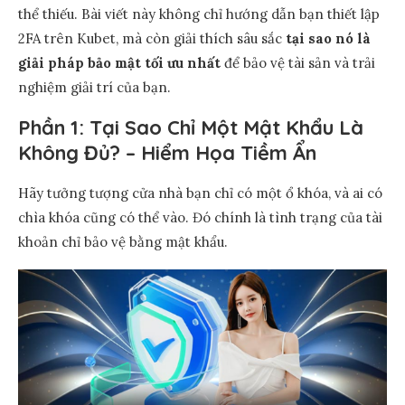
thể thiếu. Bài viết này không chỉ hướng dẫn bạn thiết lập
2FA trên Kubet, mà còn giải thích sâu sắc
tại sao nó là
giải pháp bảo mật tối ưu nhất
để bảo vệ tài sản và trải
nghiệm giải trí của bạn.
Phần 1: Tại Sao Chỉ Một Mật Khẩu Là
Không Đủ? – Hiểm Họa Tiềm Ẩn
Hãy tưởng tượng cửa nhà bạn chỉ có một ổ khóa, và ai có
chìa khóa cũng có thể vào. Đó chính là tình trạng của tài
khoản chỉ bảo vệ bằng mật khẩu.