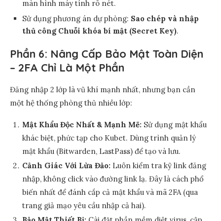
màn hình máy tính rõ nét.
Sử dụng phương án dự phòng:
Sao chép và nhập
thủ công Chuỗi khóa bí mật (Secret Key)
.
Phần 6: Nâng Cấp Bảo Mật Toàn Diện
– 2FA Chỉ Là Một Phần
Đăng nhập 2 lớp là vũ khí mạnh nhất, nhưng bạn cần
một hệ thống phòng thủ nhiều lớp:
Mật Khẩu Độc Nhất & Mạnh Mẽ:
Sử dụng mật khẩu
khác biệt, phức tạp cho Kubet. Dùng trình quản lý
mật khẩu (Bitwarden, LastPass) để tạo và lưu.
Cảnh Giác Với Lừa Đảo:
Luôn kiểm tra kỹ link đăng
nhập, không click vào đường link lạ. Đây là cách phổ
biến nhất để đánh cắp cả mật khẩu và mã 2FA (qua
trang giả mạo yêu cầu nhập cả hai).
Bảo Mật Thiết Bị:
Cài đặt phần mềm diệt virus, cập