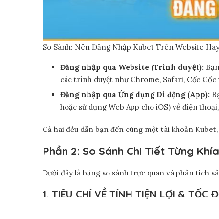
So Sánh: Nên Đăng Nhập Kubet Trên Website Ha
Đăng nhập qua Website (Trình duyệt):
Bạn
các trình duyệt như Chrome, Safari, Cốc Cốc tr
Đăng nhập qua Ứng dụng Di động (App):
Bạ
hoặc sử dụng Web App cho iOS) về điện thoại/
Cả hai đều dẫn bạn đến cùng một tài khoản Kubet, 
Phần 2: So Sánh Chi Tiết Từng Kh
Dưới đây là bảng so sánh trực quan và phân tích sâu
1. TIÊU CHÍ VỀ TÍNH TIỆN LỢI & TỐC 