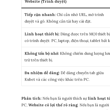
Website (Trình duyệt)
Tiếp cận nhanh:
Chỉ cần nhớ URL, mở trình
duyệt và gõ. Không cần tải hay cài đặt.
Linh hoạt thiết bị:
Dùng được trên MỌI thiết bị
có trình duyệt: PC, laptop, điện thoại, tablet bất k
Không tốn bộ nhớ:
Không chiếm dung lượng lư
trữ trên thiết bị.
Đa nhiệm dễ dàng:
Dễ dàng chuyển tab giữa
Kubet và các công việc khác trên PC.
Phân tích:
Nếu bạn là người thích sự
linh hoạt t
PC,
Website có lợi thế rõ ràng
. Nếu bạn là ngườ