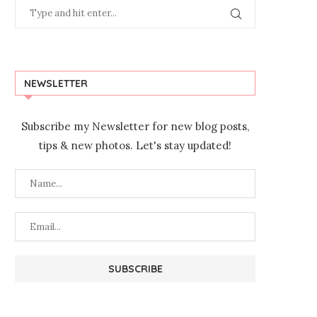
NEWSLETTER
Subscribe my Newsletter for new blog posts,
tips & new photos. Let's stay updated!