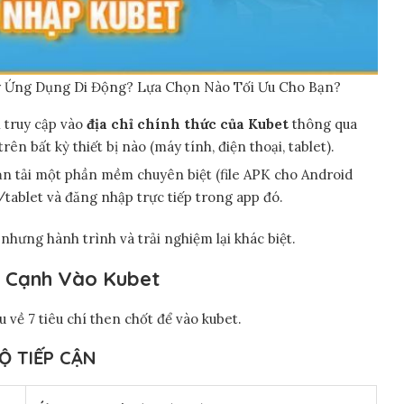
y Ứng Dụng Di Động? Lựa Chọn Nào Tối Ưu Cho Bạn?
 truy cập vào
địa chỉ chính thức của Kubet
thông qua
ên bất kỳ thiết bị nào (máy tính, điện thoại, tablet).
n tải một phần mềm chuyên biệt (file APK cho Android
tablet và đăng nhập trực tiếp trong app đó.
nhưng hành trình và trải nghiệm lại khác biệt.
ía Cạnh Vào Kubet
 về 7 tiêu chí then chốt để vào kubet.
ĐỘ TIẾP CẬN