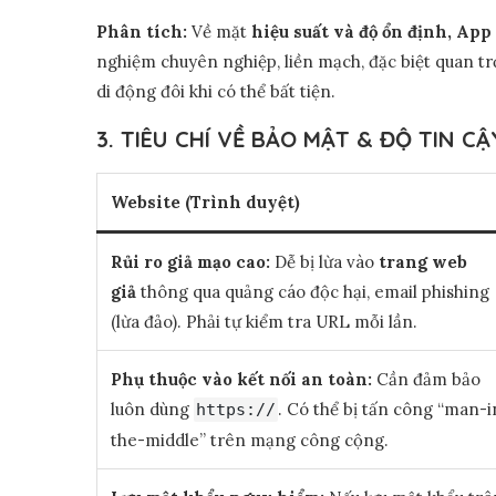
Phân tích:
Về mặt
hiệu suất và độ ổn định, App
nghiệm chuyên nghiệp, liền mạch, đặc biệt quan tr
di động đôi khi có thể bất tiện.
3. TIÊU CHÍ VỀ BẢO MẬT & ĐỘ TIN CẬ
Website (Trình duyệt)
Rủi ro giả mạo cao:
Dễ bị lừa vào
trang web
giả
thông qua quảng cáo độc hại, email phishing
(lừa đảo). Phải tự kiểm tra URL mỗi lần.
Phụ thuộc vào kết nối an toàn:
Cần đảm bảo
luôn dùng
. Có thể bị tấn công “man-i
https://
the-middle” trên mạng công cộng.