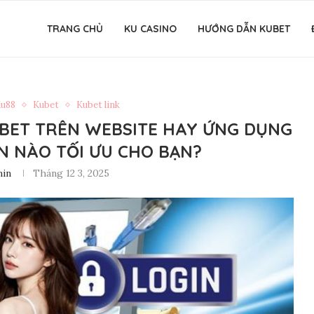
TRANG CHỦ
KU CASINO
HƯỚNG DẪN KUBET
u88
Kubet
Kubet link
UBET TRÊN WEBSITE HAY ỨNG DỤNG
N NÀO TỐI ƯU CHO BẠN?
in
Tháng 12 3, 2025