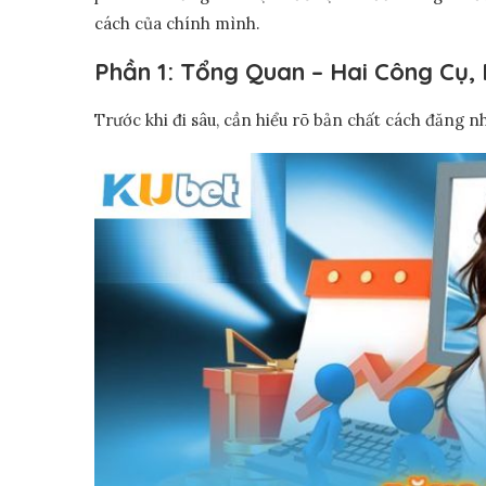
cách của chính mình.
Phần 1: Tổng Quan – Hai Công Cụ,
Trước khi đi sâu, cần hiểu rõ bản chất cách đăng n