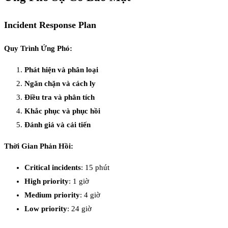
Incident Response Plan
Quy Trình Ứng Phó:
Phát hiện và phân loại
Ngăn chặn và cách ly
Điều tra và phân tích
Khắc phục và phục hồi
Đánh giá và cải tiến
Thời Gian Phản Hồi:
Critical incidents
: 15 phút
High priority
: 1 giờ
Medium priority
: 4 giờ
Low priority
: 24 giờ