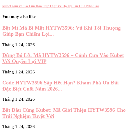
kubet.com.vn Có Lừa Đảo? Sự Thật Về Độ Uy Tín Của Nhà Cái
You may also like
Bật Mí Mã Bí Mật HYTW3596: Vũ Khí Tối Thượng
Giúp Bạn Chiếm Lợi...
Tháng 1 24, 2026
Đừng Bỏ Lỡ: Mã HYTW3596 – Cánh Cửa Vào Kubet
Với Quyền Lợi VIP
Tháng 1 24, 2026
Code HYTW3596 Sắp Hết Hạn? Khám Phá Ưu Đãi
Đặc Biệt Cuối Năm 2026...
Tháng 1 24, 2026
Bắt Đầu Cùng Kubet: Mã Giới Thiệu HYTW3596 Cho
Trải Nghiệm Tuyệt Vời
Tháng 1 24, 2026