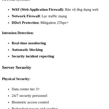
WAF (Web Application Firewall)
: Bảo vệ ứng dụng web
Network Firewall
: Lọc traffic mạng
DDoS Protection
: Mitigation 2Tbps+
Intrusion Detection:
Real-time monitoring
Automatic blocking
Security incident reporting
Server Security
Physical Security:
Data center tier 3+
24/7 security personnel
Biometric access control
Redundant power and cooling