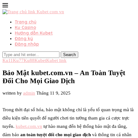
Trang chủ
Ku Casino
Hướng dẫn Kubet
Đăng ký
Đăng nhập
Search
Ku11
Ku77
Ku88
Kubet
Kubet link
Bảo Mật kubet.com.vn – An Toàn Tuyệt
Đối Cho Mọi Giao Dịch
written by
admin
Tháng 11 9, 2025
Trong thời đại số hóa, bảo mật không chỉ là yếu tố quan trọng mà là
điều kiện tiên quyết để người chơi tin tưởng tham gia cá cược trực
tuyến.
kubet.com.vn
tự hào mang đến hệ thống bảo mật đa tầng,
đảm bảo
an toàn tuyệt đối cho mọi giao dịch
và thông tin cá nhân