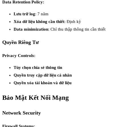
Data Retention Policy:
Lưu trữ log
: 7 năm
Xóa dữ liệu không cần thiết
: Định kỳ
Data minimization
: Chỉ thu thập thông tin cần thiết
Quyền Riêng Tư
Privacy Controls:
Tùy chọn chia sẻ thông tin
Quyền truy cập dữ liệu cá nhân
Quyền xóa tài khoản và dữ liệu
Bảo Mật Kết Nối Mạng
Network Security
Firewall Systems: