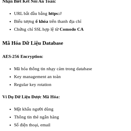
Nhận Biết Kết Nối An Toàn:
URL bắt đầu bằng
https://
Biểu tượng
ổ khóa
trên thanh địa chỉ
Chứng chỉ SSL hợp lệ từ
Comodo CA
Mã Hóa Dữ Liệu Database
AES-256 Encryption:
Mã hóa thông tin nhạy cảm trong database
Key management an toàn
Regular key rotation
Ví Dụ Dữ Liệu Được Mã Hóa:
Mật khẩu người dùng
Thông tin thẻ ngân hàng
Số điện thoại, email