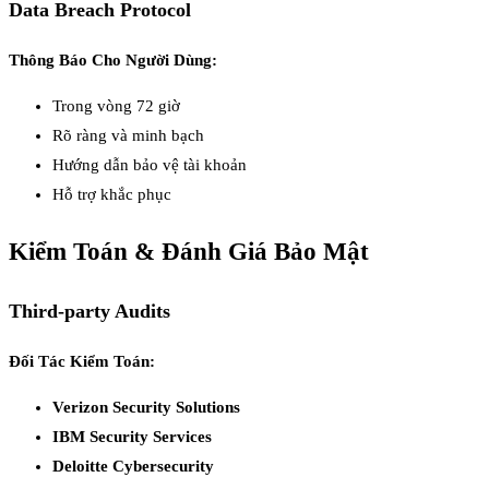
Data Breach Protocol
Thông Báo Cho Người Dùng:
Trong vòng 72 giờ
Rõ ràng và minh bạch
Hướng dẫn bảo vệ tài khoản
Hỗ trợ khắc phục
Kiểm Toán & Đánh Giá Bảo Mật
Third-party Audits
Đối Tác Kiểm Toán:
Verizon Security Solutions
IBM Security Services
Deloitte Cybersecurity