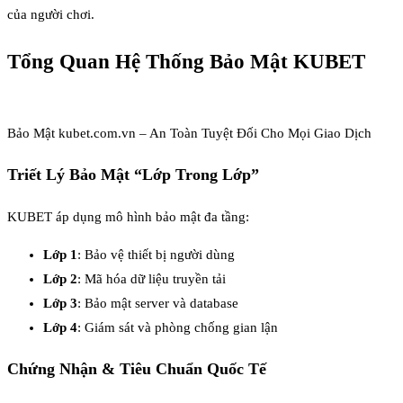
của người chơi.
Tổng Quan Hệ Thống Bảo Mật KUBET
Bảo Mật kubet.com.vn – An Toàn Tuyệt Đối Cho Mọi Giao Dịch
Triết Lý Bảo Mật “Lớp Trong Lớp”
KUBET áp dụng mô hình bảo mật đa tầng:
Lớp 1
: Bảo vệ thiết bị người dùng
Lớp 2
: Mã hóa dữ liệu truyền tải
Lớp 3
: Bảo mật server và database
Lớp 4
: Giám sát và phòng chống gian lận
Chứng Nhận & Tiêu Chuẩn Quốc Tế