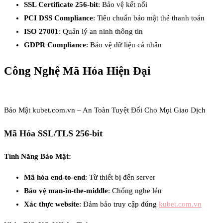
SSL Certificate 256-bit
: Bảo vệ kết nối
PCI DSS Compliance
: Tiêu chuẩn bảo mật thẻ thanh toán
ISO 27001
: Quản lý an ninh thông tin
GDPR Compliance
: Bảo vệ dữ liệu cá nhân
Công Nghệ Mã Hóa Hiện Đại
Bảo Mật kubet.com.vn – An Toàn Tuyệt Đối Cho Mọi Giao Dịch
Mã Hóa SSL/TLS 256-bit
Tính Năng Bảo Mật:
Mã hóa end-to-end
: Từ thiết bị đến server
Bảo vệ man-in-the-middle
: Chống nghe lén
Xác thực website
: Đảm bảo truy cập đúng
kubet.com.vn