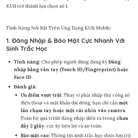
KU11 trở thành lựa chọn số 1.
Tính Năng Nổi Bật Trên Ứng Dụng KU11 Mobile
1. Đăng Nhập & Bảo Mật Cực Nhanh Với
Sinh Trắc Học
Tính năng:
Cho phép người dùng đăng ký
Đăng
nhập bằng vân tay (Touch ID/Fingerprint) hoặc
Face ID
.
Đánh giá:
Ưu điểm vượt trội:
Thay vì phải nhập thủ công số
điện thoại và mật khẩu dài dòng, bạn chỉ cần
một
lần chạm tay hoặc một cái nhìn vào camera
.
Toàn bộ quá trình đăng nhập diễn ra trong
chưa
đầy 2 giây
, cực kỳ tiện lợi và an toàn.
Bảo mật cao:
Thông tin sinh trắc học được lưu trữ