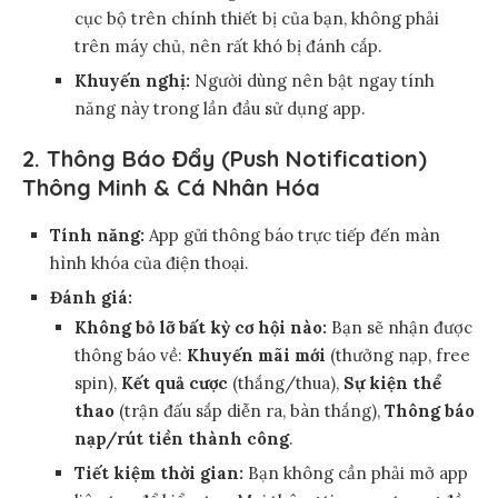
cục bộ trên chính thiết bị của bạn, không phải
trên máy chủ, nên rất khó bị đánh cắp.
Khuyến nghị:
Người dùng nên bật ngay tính
năng này trong lần đầu sử dụng app.
2. Thông Báo Đẩy (Push Notification)
Thông Minh & Cá Nhân Hóa
Tính năng:
App gửi thông báo trực tiếp đến màn
hình khóa của điện thoại.
Đánh giá:
Không bỏ lỡ bất kỳ cơ hội nào:
Bạn sẽ nhận được
thông báo về:
Khuyến mãi mới
(thưởng nạp, free
spin),
Kết quả cược
(thắng/thua),
Sự kiện thể
thao
(trận đấu sắp diễn ra, bàn thắng),
Thông báo
nạp/rút tiền thành công
.
Tiết kiệm thời gian:
Bạn không cần phải mở app