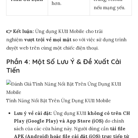
hơn.
nếu mạng yếu.
👉 Kết luận:
Ứng dụng KU11 Mobile cho trải
nghiệm
vượt trội về mọi mặt
so với việc sử dụng trình
duyệt web trên cùng một chiếc điện thoại.
Phần 4: Một Số Lưu Ý & Đề Xuất Cải
Tiến
Tính Năng Nổi Bật Trên Ứng Dụng KU11 Mobile
Lưu ý về cài đặt:
Ứng dụng KU11
không có trên CH
Play (Google Play) và App Store (iOS)
do chính
sách của các cửa hàng này. Người dùng cần
tải file
APK (Android) hoặc file cài đặt (iOS) trực tiếp từ