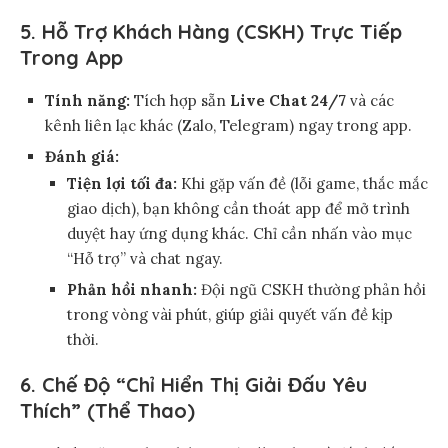
5. Hỗ Trợ Khách Hàng (CSKH) Trực Tiếp
Trong App
Tính năng:
Tích hợp sẵn
Live Chat 24/7
và các
kênh liên lạc khác (Zalo, Telegram) ngay trong app.
Đánh giá:
Tiện lợi tối đa:
Khi gặp vấn đề (lỗi game, thắc mắc
giao dịch), bạn không cần thoát app để mở trình
duyệt hay ứng dụng khác. Chỉ cần nhấn vào mục
“Hỗ trợ” và chat ngay.
Phản hồi nhanh:
Đội ngũ CSKH thường phản hồi
trong vòng vài phút, giúp giải quyết vấn đề kịp
thời.
6. Chế Độ “Chỉ Hiển Thị Giải Đấu Yêu
Thích” (Thể Thao)