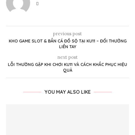
previous post
KHO GAME SLOT & BẮN CÁ ĐỒ SỘ TẠI KU11 – ĐỔI THƯỞNG
LIỀN TAY
next post
LỖI THƯỜNG GẶP KHI CHƠI KU11 VÀ CÁCH KHẮC PHỤC HIỆU
QUẢ
YOU MAY ALSO LIKE