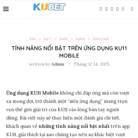
Ku11
Ku77
Ku88
Kubet
Kubet link
TÍNH NĂNG NỔI BẬT TRÊN ỨNG DỤNG KU11
MOBILE
written by
Admin
Tháng 12 14, 2025
Ứng dụng KU11 Mobile
không chỉ đáp ứng mà còn vượt
xa mong đợi, trở thành một “siêu ứng dụng” mang trọn
vẹn thế giới giải trí của KU11 vào lòng bàn tay người
dùng. Bài viết này sẽ thực hiện một đánh giá chi tiết,
khách quan về
những tính năng nổi bật nhất
trên app
KU11, giải thích tại sao chúng tạo nên sự khác biệt vượt