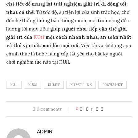
chi tiết để mang lại trải nghiệm giải trí di động tốt
nhất có thể.
Từ tốc độ, sự tiện lợi của sinh trắc học, cho
đến hệ thống thông báo thông minh, mọi tính năng đều
hướng tới mục tiêu:
giúp người chơi tiếp cận thế giới
giải trí của
KU11
một cách nhanh nhất, an toàn nhất
và thú vị nhất, mọi lúc mọi nơi.
Việc tải và sử dụng app
chính thức là bước nâng cấp tất yếu cho bất kỳ người
chơi nghiêm túc nào tại KU11.
KU11
KU88
KUBET
KUBET LINK
PR8755.NET
0 comments
0
ADMIN