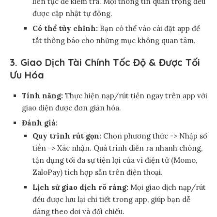
liên tục để kiểm tra. Mọi thông tin quan trọng đều
được cập nhật tự động.
Có thể tùy chỉnh:
Bạn có thể vào cài đặt app để
tắt thông báo cho những mục không quan tâm.
3. Giao Dịch Tài Chính Tốc Độ & Được Tối
Ưu Hóa
Tính năng:
Thực hiện nạp/rút tiền ngay trên app với
giao diện được đơn giản hóa.
Đánh giá:
Quy trình rút gọn:
Chọn phương thức -> Nhập số
tiền -> Xác nhận. Quá trình diễn ra nhanh chóng,
tận dụng tối đa sự tiện lợi của ví điện tử (Momo,
ZaloPay) tích hợp sẵn trên điện thoại.
Lịch sử giao dịch rõ ràng:
Mọi giao dịch nạp/rút
đều được lưu lại chi tiết trong app, giúp bạn dễ
dàng theo dõi và đối chiếu.