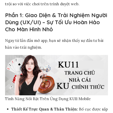
trội so với việc chơi trên trình duyệt web.
Phần 1: Giao Diện & Trải Nghiệm Người
Dùng (UX/UI) – Sự Tối Ưu Hoàn Hảo
Cho Màn Hình Nhỏ
Ngay từ lần đầu mở app, bạn sẽ nhận thấy sự đầu tư bài
bản vào trải nghiệm.
Tính Năng Nổi Bật Trên Ứng Dụng KU11 Mobile
Thiết Kế Trực Quan & Thân Thiện:
Bố cục được sắp