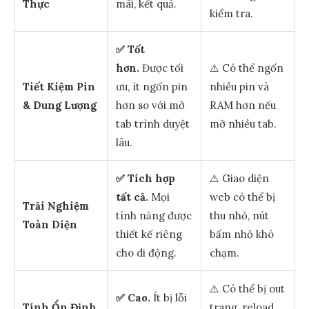
Thực
mãi, kết quả.
kiểm tra.
✅ Tốt
hơn.
Được tối
⚠️ Có thể ngốn
Tiết Kiệm Pin
ưu, ít ngốn pin
nhiều pin và
& Dung Lượng
hơn so với mở
RAM hơn nếu
tab trình duyệt
mở nhiều tab.
lâu.
✅ Tích hợp
⚠️ Giao diện
tất cả.
Mọi
web có thể bị
Trải Nghiệm
tính năng được
thu nhỏ, nút
Toàn Diện
thiết kế riêng
bấm nhỏ khó
cho di động.
chạm.
⚠️ Có thể bị out
✅ Cao.
Ít bị lỗi
Tính Ổn Định
trang, reload