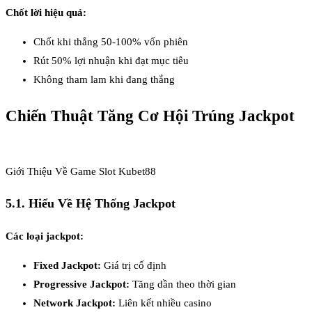
Chốt lời hiệu quả:
Chốt khi thắng 50-100% vốn phiên
Rút 50% lợi nhuận khi đạt mục tiêu
Không tham lam khi đang thắng
Chiến Thuật Tăng Cơ Hội Trúng Jackpot
Giới Thiệu Về Game Slot Kubet88
5.1. Hiểu Về Hệ Thống Jackpot
Các loại jackpot:
Fixed Jackpot:
Giá trị cố định
Progressive Jackpot:
Tăng dần theo thời gian
Network Jackpot:
Liên kết nhiều casino