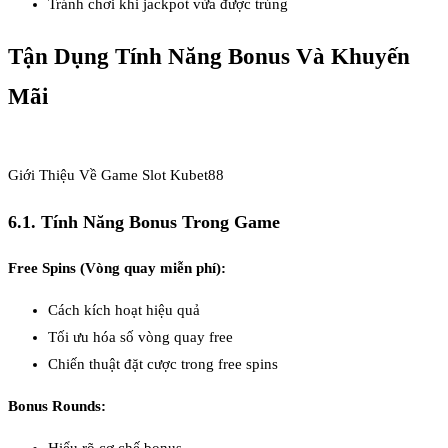
Tránh chơi khi jackpot vừa được trúng
Tận Dụng Tính Năng Bonus Và Khuyến
Mãi
Giới Thiệu Về Game Slot Kubet88
6.1. Tính Năng Bonus Trong Game
Free Spins (Vòng quay miễn phí):
Cách kích hoạt hiệu quả
Tối ưu hóa số vòng quay free
Chiến thuật đặt cược trong free spins
Bonus Rounds: