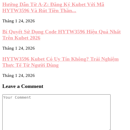
Hướng Dẫn Từ A-Z: Đăng Ký Kubet Với Mã
HYTW3596 Và Rút Tiền Thần...
Tháng 1 24, 2026
Bí Quyết Sử Dụng Code HYTW3596 Hiệu Quả Nhất
Trên Kubet 2026
Tháng 1 24, 2026
HYTW3596 Kubet Có Uy Tín Không? Trải Nghiệm
Thực Tế Từ Người Dùng
Tháng 1 24, 2026
Leave a Comment