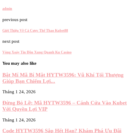
admin
previous post
Giới Thiệu Về Cá Cược Thể Thao Kubet88
next post
Vòng Xoáy Tin Đồn Xung Quanh Ku Casino
You may also like
Bật Mí Mã Bí Mật HYTW3596: Vũ Khí Tối Thượng
Giúp Bạn Chiếm Lợi...
Tháng 1 24, 2026
Đừng Bỏ Lỡ: Mã HYTW3596 – Cánh Cửa Vào Kubet
Với Quyền Lợi VIP
Tháng 1 24, 2026
Code HYTW3596 Sắp Hết Hạn? Khám Phá Ưu Đãi