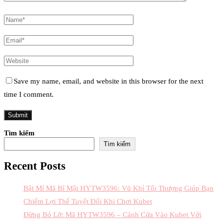
Save my name, email, and website in this browser for the next
time I comment.
Tìm kiếm
Tìm kiếm
Recent Posts
Bật Mí Mã Bí Mật HYTW3596: Vũ Khí Tối Thượng Giúp Bạn
Chiếm Lợi Thế Tuyệt Đối Khi Chơi Kubet
Đừng Bỏ Lỡ: Mã HYTW3596 – Cánh Cửa Vào Kubet Với