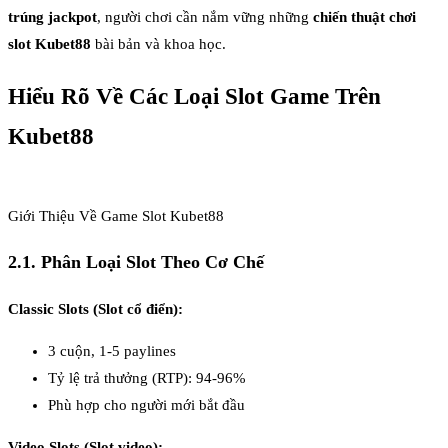
trúng jackpot
, người chơi cần nắm vững những
chiến thuật chơi
slot Kubet88
bài bản và khoa học.
Hiểu Rõ Về Các Loại Slot Game Trên
Kubet88
Giới Thiệu Về Game Slot Kubet88
2.1. Phân Loại Slot Theo Cơ Chế
Classic Slots (Slot cổ điển):
3 cuộn, 1-5 paylines
Tỷ lệ trả thưởng (RTP): 94-96%
Phù hợp cho người mới bắt đầu
Video Slots (Slot video):