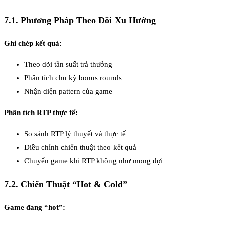
7.1. Phương Pháp Theo Dõi Xu Hướng
Ghi chép kết quả:
Theo dõi tần suất trả thưởng
Phân tích chu kỳ bonus rounds
Nhận diện pattern của game
Phân tích RTP thực tế:
So sánh RTP lý thuyết và thực tế
Điều chỉnh chiến thuật theo kết quả
Chuyển game khi RTP không như mong đợi
7.2. Chiến Thuật “Hot & Cold”
Game đang “hot”: