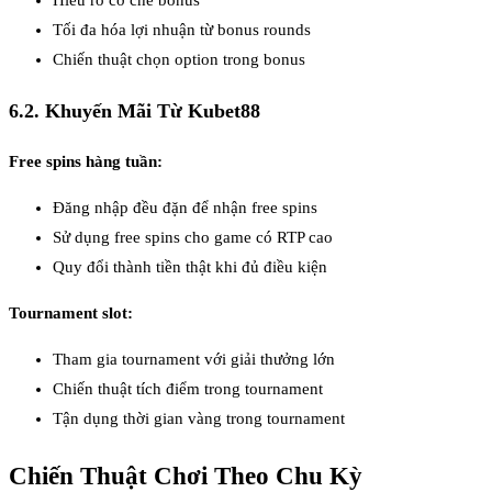
Hiểu rõ cơ chế bonus
Tối đa hóa lợi nhuận từ bonus rounds
Chiến thuật chọn option trong bonus
6.2. Khuyến Mãi Từ Kubet88
Free spins hàng tuần:
Đăng nhập đều đặn để nhận free spins
Sử dụng free spins cho game có RTP cao
Quy đổi thành tiền thật khi đủ điều kiện
Tournament slot:
Tham gia tournament với giải thưởng lớn
Chiến thuật tích điểm trong tournament
Tận dụng thời gian vàng trong tournament
Chiến Thuật Chơi Theo Chu Kỳ