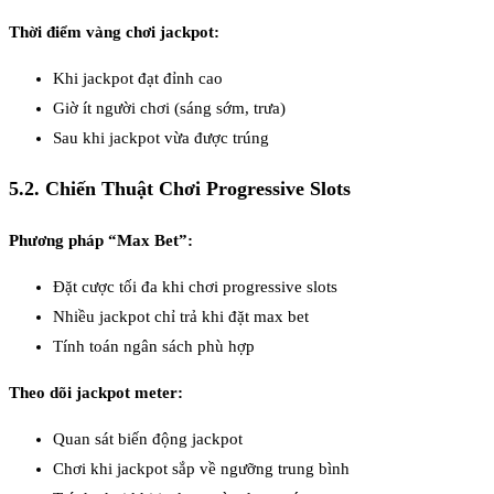
Thời điểm vàng chơi jackpot:
Khi jackpot đạt đỉnh cao
Giờ ít người chơi (sáng sớm, trưa)
Sau khi jackpot vừa được trúng
5.2. Chiến Thuật Chơi Progressive Slots
Phương pháp “Max Bet”:
Đặt cược tối đa khi chơi progressive slots
Nhiều jackpot chỉ trả khi đặt max bet
Tính toán ngân sách phù hợp
Theo dõi jackpot meter:
Quan sát biến động jackpot
Chơi khi jackpot sắp về ngưỡng trung bình