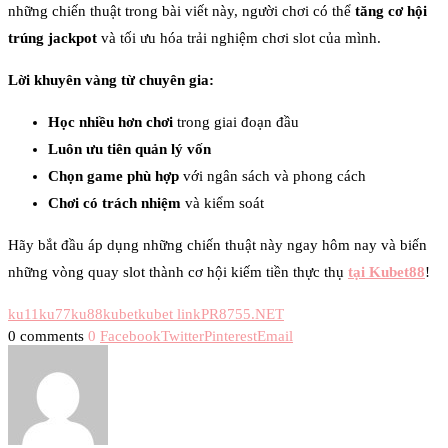
những chiến thuật trong bài viết này, người chơi có thể
tăng cơ hội
trúng jackpot
và tối ưu hóa trải nghiệm chơi slot của mình.
Lời khuyên vàng từ chuyên gia:
Học nhiều hơn chơi
trong giai đoạn đầu
Luôn ưu tiên quản lý vốn
Chọn game phù hợp
với ngân sách và phong cách
Chơi có trách nhiệm
và kiểm soát
Hãy bắt đầu áp dụng những chiến thuật này ngay hôm nay và biến
những vòng quay slot thành cơ hội kiếm tiền thực thụ
tại Kubet88
!
ku11
ku77
ku88
kubet
kubet link
PR8755.NET
0 comments
0
Facebook
Twitter
Pinterest
Email