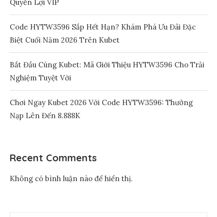
Quyền Lợi VIP
Code HYTW3596 Sắp Hết Hạn? Khám Phá Ưu Đãi Đặc
Biệt Cuối Năm 2026 Trên Kubet
Bắt Đầu Cùng Kubet: Mã Giới Thiệu HYTW3596 Cho Trải
Nghiệm Tuyệt Vời
Chơi Ngay Kubet 2026 Với Code HYTW3596: Thưởng
Nạp Lên Đến 8.888K
Recent Comments
Không có bình luận nào để hiển thị.