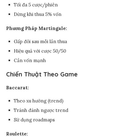
Tối đa 5 cược/phiên
Dừng khi thua 5% vốn
Phương Pháp Martingale:
Gấp đôi sau mỗi lần thua
Hiệu quả với cược 50/50
Cần vốn mạnh
Chiến Thuật Theo Game
Baccarat:
Theo xu hướng (trend)
Tránh đánh ngược trend
Sử dụng roadmaps
Roulette: