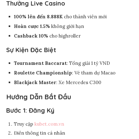
Thưởng Live Casino
100% lên đến 8.888K
cho thành viên mới
Hoàn cược 1.5%
không giới hạn
Cashback 10%
cho highroller
Sự Kiện Đặc Biệt
Tournament Baccarat
: Tổng giải 1 tỷ VND
Roulette Championship
: Vé tham dự Macao
Blackjack Master
: Xe Mercedes C300
Hướng Dẫn Bắt Đầu
Bước 1: Đăng Ký
Truy cập
kubet.com.vn
Điền thông tin cá nhân