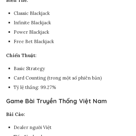
Biến Thể:
Classic Blackjack
Infinite Blackjack
Power Blackjack
Free Bet Blackjack
Chiến Thuật:
Basic Strategy
Card Counting (trong một số phiên bản)
Tỷ lệ thắng: 99.27%
Game Bài Truyền Thống Việt Nam
Bài Cào:
Dealer người Việt