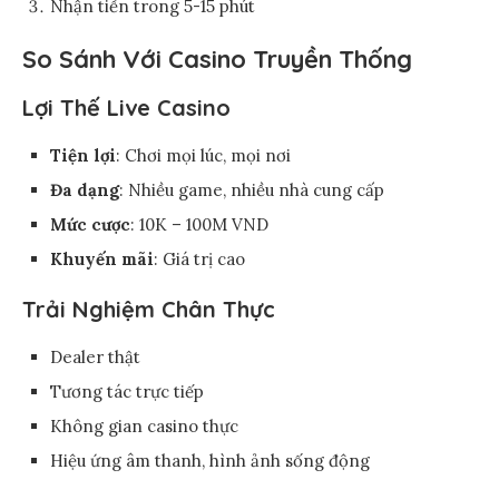
Nhận tiền trong 5-15 phút
So Sánh Với Casino Truyền Thống
Lợi Thế Live Casino
Tiện lợi
: Chơi mọi lúc, mọi nơi
Đa dạng
: Nhiều game, nhiều nhà cung cấp
Mức cược
: 10K – 100M VND
Khuyến mãi
: Giá trị cao
Trải Nghiệm Chân Thực
Dealer thật
Tương tác trực tiếp
Không gian casino thực
Hiệu ứng âm thanh, hình ảnh sống động