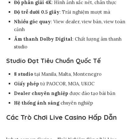
Độ phân giải 4K
: Hình ảnh sắc nét, chân thực
Độ trễ dưới 0.5 giây
: Trải nghiệm mượt mà
Nhiều góc quay
: View dealer, view bàn, view toàn
cảnh
Âm thanh Dolby Digital
: Chất lượng âm thanh
studio
Studio Đạt Tiêu Chuẩn Quốc Tế
8 studio
tại Manila, Malta, Montenegro
Giấy phép
từ PAGCOR, MGA, UKGC
Dealer chuyên nghiệp
được đào tạo bài bản
Hệ thống ánh sáng
chuyên nghiệp
Các Trò Chơi Live Casino Hấp Dẫn