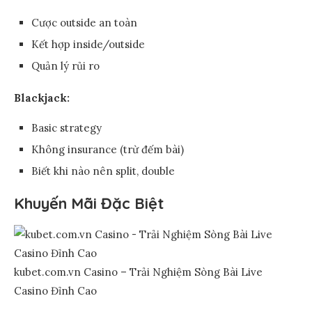
Cược outside an toàn
Kết hợp inside/outside
Quản lý rủi ro
Blackjack:
Basic strategy
Không insurance (trừ đếm bài)
Biết khi nào nên split, double
Khuyến Mãi Đặc Biệt
kubet.com.vn Casino – Trải Nghiệm Sòng Bài Live
Casino Đỉnh Cao