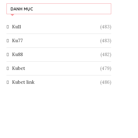
DANH MỤC
Ku11
(483)
Ku77
(483)
Ku88
(482)
Kubet
(479)
Kubet link
(486)