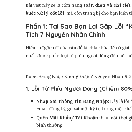
Bài viết này sẽ là cẩm nang
toàn diện và chi tiết
bước xử lý cốt lõi
, mà còn trang bị cho bạn kiến 
Phần 1: Tại Sao Bạn Lại Gặp Lỗi
Tích 7 Nguyên Nhân Chính
Hiểu rõ “gốc rễ” của vấn đề là chìa khóa để có giả
nhất, được phân loại từ phía người dùng đến hệ th
Kubet Đăng Nhập Không Được? Nguyên Nhân & 3 
1. Lỗi Từ Phía Người Dùng (Chiếm 80
Nhập Sai Thông Tin Đăng Nhập:
Đây là lỗi 
email đăng ký, gõ sai một ký tự trong mật khẩ
Quên Mật Khẩu/ Tài Khoản:
Sau một thời g
bình thường.