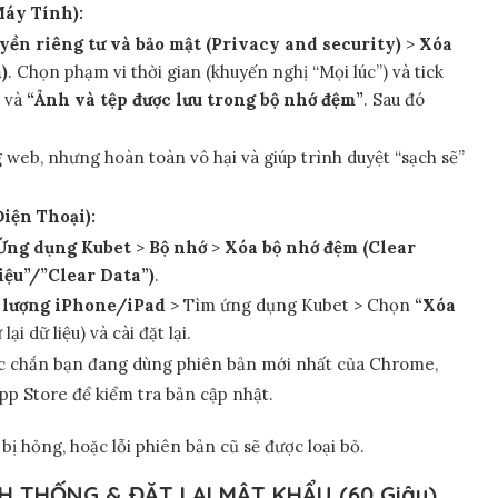
áy Tính):
yền riêng tư và bảo mật (Privacy and security)
>
Xóa
)
. Chọn phạm vi thời gian (khuyến nghị “Mọi lúc”) và tick
và
“Ảnh và tệp được lưu trong bộ nhớ đệm”
. Sau đó
 web, nhưng hoàn toàn vô hại và giúp trình duyệt “sạch sẽ”
iện Thoại):
Ứng dụng Kubet
>
Bộ nhớ
>
Xóa bộ nhớ đệm (Clear
ệu”/”Clear Data”)
.
 lượng iPhone/iPad
> Tìm ứng dụng Kubet > Chọn
“Xóa
ại dữ liệu) và cài đặt lại.
 chắn bạn đang dùng phiên bản mới nhất của Chrome,
p Store để kiểm tra bản cập nhật.
e bị hỏng, hoặc lỗi phiên bản cũ sẽ được loại bỏ.
 THỐNG & ĐẶT LẠI MẬT KHẨU (60 Giây)