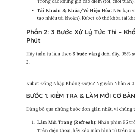
Trong các khung giờ cao điểm (tối, cuối tuần),
Tài Khoản Bị Khóa/Vô Hiệu Hóa:
Nếu bạn vi
tạo nhiều tài khoản), Kubet có thể khóa tài kh
Phần 2: 3 Bước Xử Lý Tức Thì – K
Phút
Hãy tuần tự làm theo
3 bước vàng
dưới đây. 95% s
2.
Kubet Đăng Nhập Không Được? Nguyên Nhân & 3 
BƯỚC 1: KIỂM TRA & LÀM MỚI CƠ BẢN 
Đừng bỏ qua những bước đơn giản nhất, vì chúng t
Làm Mới Trang (Refresh):
Nhấn phím
F5
trê
Trên điện thoại, hãy kéo màn hình từ trên xu