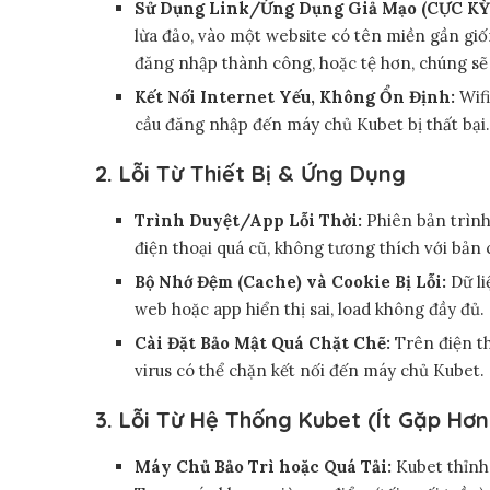
Sử Dụng Link/Ứng Dụng Giả Mạo (CỰC K
lừa đảo, vào một website có tên miền gần gi
đăng nhập thành công, hoặc tệ hơn, chúng sẽ 
Kết Nối Internet Yếu, Không Ổn Định:
Wifi
cầu đăng nhập đến máy chủ Kubet bị thất bại.
2. Lỗi Từ Thiết Bị & Ứng Dụng
Trình Duyệt/App Lỗi Thời:
Phiên bản trình
điện thoại quá cũ, không tương thích với bản
Bộ Nhớ Đệm (Cache) và Cookie Bị Lỗi:
Dữ li
web hoặc app hiển thị sai, load không đầy đủ.
Cài Đặt Bảo Mật Quá Chặt Chẽ:
Trên điện th
virus có thể chặn kết nối đến máy chủ Kubet.
3. Lỗi Từ Hệ Thống Kubet (Ít Gặp Hơn
Máy Chủ Bảo Trì hoặc Quá Tải:
Kubet thỉnh 