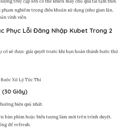
 lượng truy cập lớn có thể khiến máy chủ quá tải tạm thời.
 phạm nghiêm trọng điều khoản sử dụng (như gian lận,
oản vĩnh viễn.
hắc Phục Lỗi Đăng Nhập Kubet Trong 2
ự cố sẽ được giải quyết trước khi bạn hoàn thành bước thứ
Bước Xử Lý Tức Thì
(30 Giây)
hường hiệu quả nhất.
n bàn phím hoặc biểu tượng làm mới trên trình duyệt.
ống để refresh.