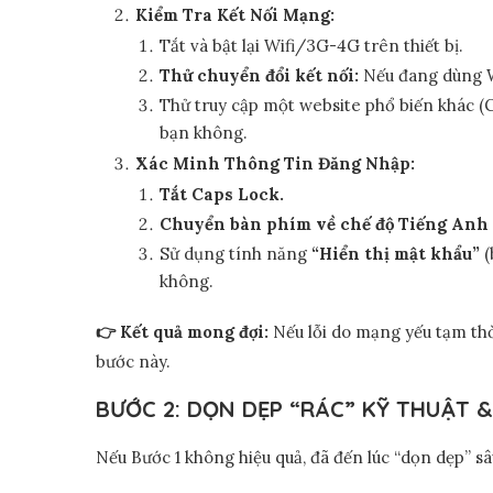
Kiểm Tra Kết Nối Mạng:
Tắt và bật lại Wifi/3G-4G trên thiết bị.
Thử chuyển đổi kết nối:
Nếu đang dùng Wi
Thử truy cập một website phổ biến khác (
bạn không.
Xác Minh Thông Tin Đăng Nhập:
Tắt Caps Lock.
Chuyển bàn phím về chế độ Tiếng Anh
Sử dụng tính năng
“Hiển thị mật khẩu”
(
không.
👉 Kết quả mong đợi:
Nếu lỗi do mạng yếu tạm thờ
bước này.
BƯỚC 2: DỌN DẸP “RÁC” KỸ THUẬT &
Nếu Bước 1 không hiệu quả, đã đến lúc “dọn dẹp” sâ