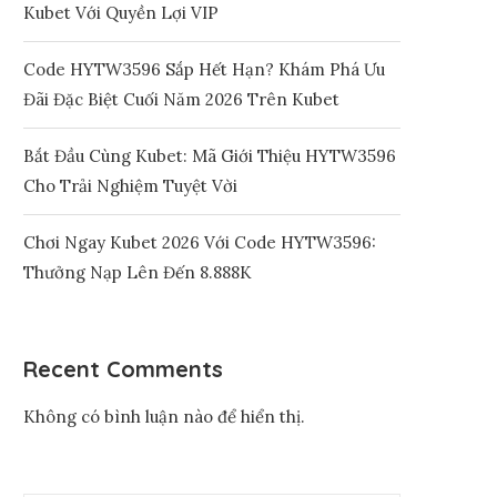
Kubet Với Quyền Lợi VIP
Code HYTW3596 Sắp Hết Hạn? Khám Phá Ưu
Đãi Đặc Biệt Cuối Năm 2026 Trên Kubet
Bắt Đầu Cùng Kubet: Mã Giới Thiệu HYTW3596
Cho Trải Nghiệm Tuyệt Vời
Chơi Ngay Kubet 2026 Với Code HYTW3596:
Thưởng Nạp Lên Đến 8.888K
Recent Comments
Không có bình luận nào để hiển thị.