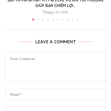
GIÚP BẠN CHIẾM LỢI...
Tháng 1 24, 2026
LEAVE A COMMENT