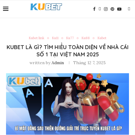
Kubet link
Ku11
Ku77
Ku88
Kubet
KUBET LÀ GÌ? TÌM HIỂU TOÀN DIỆN VỀ NHÀ CÁI
SỐ 1 TẠI VIỆT NAM 2025
written by
Admin
Tháng 12 7, 2025