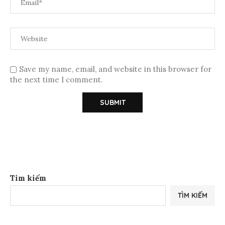
Save my name, email, and website in this browser for
the next time I comment.
Tìm kiếm
TÌM KIẾM