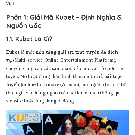
Việt.
Phần 1: Giải Mã Kubet – Định Nghĩa &
Nguồn Gốc
1.1. Kubet Là Gì?
Kubet
là một
nền tảng giải trí trực tuyến đa dịch
vụ
(Multi-service Online Entertainment Platform),
chuyên cung cấp các sản phẩm cá cược và trò chơi trực
tuyến. Nó hoạt động dưới hình thức một
nhà cái trực
tuyến
(online bookmaker/casino), nơi người chơi có thể
tham gia vào hàng ngàn trò chơi khác nhau thông qua
website hoặc ứng dụng di động.