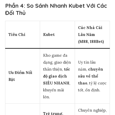
Phần 4: So Sánh Nhanh Kubet Với Các
Đối Thủ
Các Nhà Cái
Tiêu Chí
Kubet
Lâu Năm
(M88, 188Bet)
Kho game đa
dạng, giao diện
Uy tín lâu
thân thiện,
tốc
năm,
chuyên
Ưu Điểm Nổi
độ giao dịch
sâu về thể
Bật
SIÊU NHANH
,
thao
, tỷ lệ cược
khuyến mãi
tốt, ổn định.
lớn.
Chuyên nghiệp,
Trẻ trung,