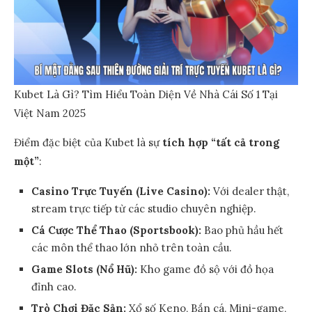
Kubet Là Gì? Tìm Hiểu Toàn Diện Về Nhà Cái Số 1 Tại
Việt Nam 2025
Điểm đặc biệt của Kubet là sự
tích hợp “tất cả trong
một”
:
Casino Trực Tuyến (Live Casino):
Với dealer thật,
stream trực tiếp từ các studio chuyên nghiệp.
Cá Cược Thể Thao (Sportsbook):
Bao phủ hầu hết
các môn thể thao lớn nhỏ trên toàn cầu.
Game Slots (Nổ Hũ):
Kho game đồ sộ với đồ họa
đỉnh cao.
Trò Chơi Đặc Sản:
Xổ số Keno, Bắn cá, Mini-game,