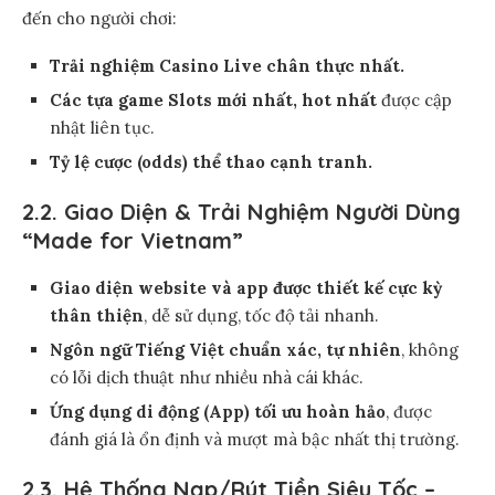
đến cho người chơi:
Trải nghiệm Casino Live chân thực nhất.
Các tựa game Slots mới nhất, hot nhất
được cập
nhật liên tục.
Tỷ lệ cược (odds) thể thao cạnh tranh.
2.2. Giao Diện & Trải Nghiệm Người Dùng
“Made for Vietnam”
Giao diện website và app được thiết kế cực kỳ
thân thiện
, dễ sử dụng, tốc độ tải nhanh.
Ngôn ngữ Tiếng Việt chuẩn xác, tự nhiên
, không
có lỗi dịch thuật như nhiều nhà cái khác.
Ứng dụng di động (App) tối ưu hoàn hảo
, được
đánh giá là ổn định và mượt mà bậc nhất thị trường.
2.3. Hệ Thống Nạp/Rút Tiền Siêu Tốc –