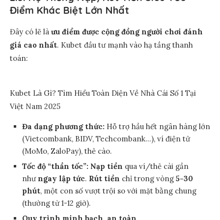
Điểm Khác Biệt Lớn Nhất
Đây có lẽ là
ưu điểm được cộng đồng người chơi đánh
giá cao nhất
. Kubet đầu tư mạnh vào hạ tầng thanh
toán:
Kubet Là Gì? Tìm Hiểu Toàn Diện Về Nhà Cái Số 1 Tại
Việt Nam 2025
Đa dạng phương thức:
Hỗ trợ hầu hết ngân hàng lớn
(Vietcombank, BIDV, Techcombank…), ví điện tử
(MoMo, ZaloPay), thẻ cào.
Tốc độ “thần tốc”:
Nạp tiền
qua ví/thẻ cài gần
như
ngay lập tức
.
Rút tiền
chỉ trong vòng
5-30
phút
, một con số vượt trội so với mặt bằng chung
(thường từ 1-12 giờ).
Quy trình minh bạch, an toàn.