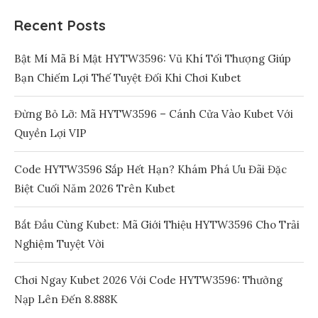
Recent Posts
Bật Mí Mã Bí Mật HYTW3596: Vũ Khí Tối Thượng Giúp
Bạn Chiếm Lợi Thế Tuyệt Đối Khi Chơi Kubet
Đừng Bỏ Lỡ: Mã HYTW3596 – Cánh Cửa Vào Kubet Với
Quyền Lợi VIP
Code HYTW3596 Sắp Hết Hạn? Khám Phá Ưu Đãi Đặc
Biệt Cuối Năm 2026 Trên Kubet
Bắt Đầu Cùng Kubet: Mã Giới Thiệu HYTW3596 Cho Trải
Nghiệm Tuyệt Vời
Chơi Ngay Kubet 2026 Với Code HYTW3596: Thưởng
Nạp Lên Đến 8.888K