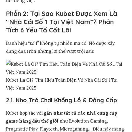
nói tiếng Việt.
Phần 2: Tại Sao Kubet Được Xem Là
“Nhà Cái Số 1 Tại Việt Nam”? Phân
Tích 6 Yếu Tố Cốt Lõi
Danh hiệu “số 1” không tự nhiên mà có. Nó được xây
dựng dựa trên những lợi thế vượt trội sau:
Kubet Là Gì? Tìm Hiểu Toàn Diện Về Nhà Cái Số 1 Tại
Việt Nam 2025
2.1. Kho Trò Chơi Khổng Lồ & Đẳng Cấp
Kubet hợp tác với
gần như tất cả các nhà cung cấp
game hàng đầu thế giới
như Evolution Gaming,
Pragmatic Play, Playtech, Microgaming… Điều này mang