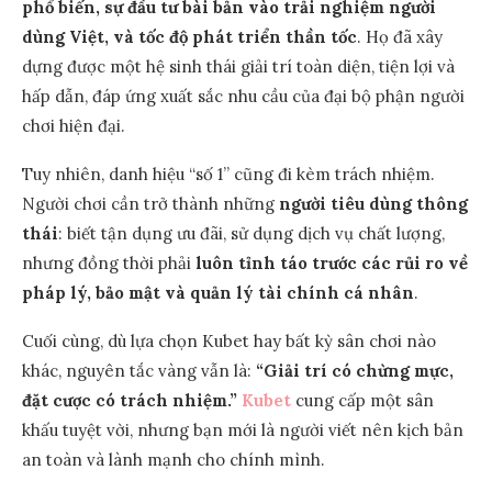
phổ biến, sự đầu tư bài bản vào trải nghiệm người
dùng Việt, và tốc độ phát triển thần tốc
. Họ đã xây
dựng được một hệ sinh thái giải trí toàn diện, tiện lợi và
hấp dẫn, đáp ứng xuất sắc nhu cầu của đại bộ phận người
chơi hiện đại.
Tuy nhiên, danh hiệu “số 1” cũng đi kèm trách nhiệm.
Người chơi cần trở thành những
người tiêu dùng thông
thái
: biết tận dụng ưu đãi, sử dụng dịch vụ chất lượng,
nhưng đồng thời phải
luôn tỉnh táo trước các rủi ro về
pháp lý, bảo mật và quản lý tài chính cá nhân
.
Cuối cùng, dù lựa chọn Kubet hay bất kỳ sân chơi nào
khác, nguyên tắc vàng vẫn là:
“Giải trí có chừng mực,
đặt cược có trách nhiệm.”
Kubet
cung cấp một sân
khấu tuyệt vời, nhưng bạn mới là người viết nên kịch bản
an toàn và lành mạnh cho chính mình.