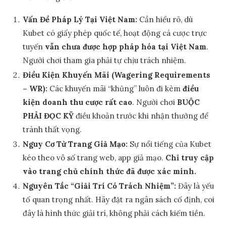
Vấn Đề Pháp Lý Tại Việt Nam:
Cần hiểu rõ, dù
Kubet có giấy phép quốc tế, hoạt động cá cược trực
tuyến
vẫn chưa được hợp pháp hóa tại Việt Nam
.
Người chơi tham gia phải tự chịu trách nhiệm.
Điều Kiện Khuyến Mãi (Wagering Requirements
– WR):
Các khuyến mãi “khủng” luôn đi kèm
điều
kiện doanh thu cược rất cao
. Người chơi
BUỘC
PHẢI ĐỌC KỸ
điều khoản trước khi nhận thưởng để
tránh thất vọng.
Nguy Cơ Từ Trang Giả Mạo:
Sự nổi tiếng của Kubet
kéo theo vô số trang web, app giả mạo.
Chỉ truy cập
vào trang chủ chính thức đã được xác minh.
Nguyên Tắc “Giải Trí Có Trách Nhiệm”:
Đây là yếu
tố quan trọng nhất. Hãy đặt ra ngân sách cố định, coi
đây là hình thức giải trí, không phải cách kiếm tiền.