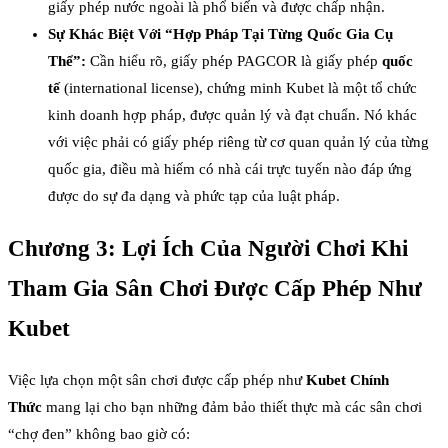
giấy phép nước ngoài là phổ biến và được chấp nhận.
Sự Khác Biệt Với “Hợp Pháp Tại Từng Quốc Gia Cụ
Thể”:
Cần hiểu rõ, giấy phép PAGCOR là giấy phép
quốc
tế
(international license), chứng minh Kubet là một tổ chức
kinh doanh hợp pháp, được quản lý và đạt chuẩn. Nó khác
với việc phải có giấy phép riêng từ cơ quan quản lý của từng
quốc gia, điều mà hiếm có nhà cái trực tuyến nào đáp ứng
được do sự đa dạng và phức tạp của luật pháp.
Chương 3: Lợi Ích Của Người Chơi Khi
Tham Gia Sân Chơi Được Cấp Phép Như
Kubet
Việc lựa chọn một sân chơi được cấp phép như
Kubet Chính
Thức
mang lại cho bạn những đảm bảo thiết thực mà các sân chơi
“chợ đen” không bao giờ có: