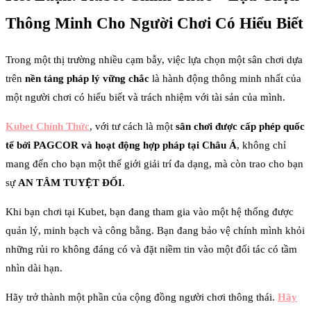
Thông Minh Cho Người Chơi Có Hiểu Biết
Trong một thị trường nhiều cạm bẫy, việc lựa chọn một sân chơi dựa
trên
nền tảng pháp lý vững chắc
là hành động thông minh nhất của
một người chơi có hiểu biết và trách nhiệm với tài sản của mình.
Kubet Chính Thức
, với tư cách là một
sân chơi được cấp phép quốc
tế bởi PAGCOR và hoạt động hợp pháp tại Châu Á
, không chỉ
mang đến cho bạn một thế giới giải trí đa dạng, mà còn trao cho bạn
sự
AN TÂM TUYỆT ĐỐI
.
Khi bạn chơi tại Kubet, bạn đang tham gia vào một hệ thống được
quản lý, minh bạch và công bằng. Bạn đang bảo vệ chính mình khỏi
những rủi ro không đáng có và đặt niềm tin vào một đối tác có tầm
nhìn dài hạn.
Hãy trở thành một phần của cộng đồng người chơi thông thái.
Hãy