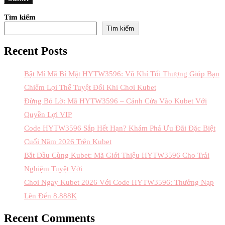
Tìm kiếm
Tìm kiếm
Recent Posts
Bật Mí Mã Bí Mật HYTW3596: Vũ Khí Tối Thượng Giúp Bạn
Chiếm Lợi Thế Tuyệt Đối Khi Chơi Kubet
Đừng Bỏ Lỡ: Mã HYTW3596 – Cánh Cửa Vào Kubet Với
Quyền Lợi VIP
Code HYTW3596 Sắp Hết Hạn? Khám Phá Ưu Đãi Đặc Biệt
Cuối Năm 2026 Trên Kubet
Bắt Đầu Cùng Kubet: Mã Giới Thiệu HYTW3596 Cho Trải
Nghiệm Tuyệt Vời
Chơi Ngay Kubet 2026 Với Code HYTW3596: Thưởng Nạp
Lên Đến 8.888K
Recent Comments