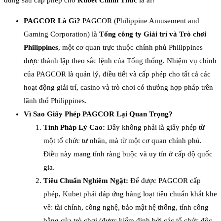
PAGCOR Là Gì?
PAGCOR (Philippine Amusement and
Gaming Corporation) là
Tổng công ty Giải trí và Trò chơi
Philippines
, một cơ quan trực thuộc chính phủ Philippines
được thành lập theo sắc lệnh của Tổng thống. Nhiệm vụ chính
của PAGCOR là quản lý, điều tiết và cấp phép cho tất cả các
hoạt động giải trí, casino và trò chơi có thưởng hợp pháp trên
lãnh thổ Philippines.
Vì Sao Giấy Phép PAGCOR Lại Quan Trọng?
Tính Pháp Lý Cao:
Đây không phải là giấy phép từ
một tổ chức tư nhân, mà từ một cơ quan chính phủ.
Điều này mang tính ràng buộc và uy tín ở cấp độ quốc
gia.
Tiêu Chuẩn Nghiêm Ngặt:
Để được PAGCOR cấp
phép, Kubet phải đáp ứng hàng loạt tiêu chuẩn khắt khe
về: tài chính, công nghệ, bảo mật hệ thống, tính công
bằng của trò chơi (được kiểm định bởi các tổ chức độc