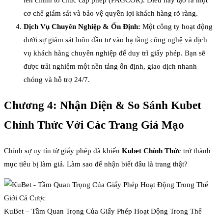
lên chính tổ chức cấp phép (PAGCOR). Điều này tạo ra một
cơ chế giám sát và bảo vệ quyền lợi khách hàng rõ ràng.
Dịch Vụ Chuyên Nghiệp & Ổn Định:
Một công ty hoạt động
dưới sự giám sát luôn đầu tư vào hạ tầng công nghệ và dịch
vụ khách hàng chuyên nghiệp để duy trì giấy phép. Bạn sẽ
được trải nghiệm một nền tảng ổn định, giao dịch nhanh
chóng và hỗ trợ 24/7.
Chương 4: Nhận Diện & So Sánh Kubet
Chính Thức Với Các Trang Giả Mạo
Chính sự uy tín từ giấy phép đã khiến
Kubet Chính Thức
trở thành
mục tiêu bị làm giả. Làm sao để nhận biết đâu là trang thật?
KuBet – Tầm Quan Trọng Của Giấy Phép Hoạt Động Trong Thế