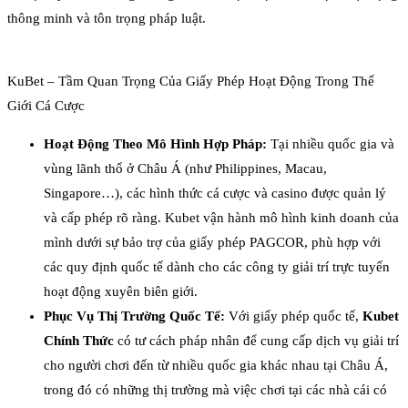
thông minh và tôn trọng pháp luật.
KuBet – Tầm Quan Trọng Của Giấy Phép Hoạt Động Trong Thế
Giới Cá Cược
Hoạt Động Theo Mô Hình Hợp Pháp:
Tại nhiều quốc gia và
vùng lãnh thổ ở Châu Á (như Philippines, Macau,
Singapore…), các hình thức cá cược và casino được quản lý
và cấp phép rõ ràng. Kubet vận hành mô hình kinh doanh của
mình dưới sự bảo trợ của giấy phép PAGCOR, phù hợp với
các quy định quốc tế dành cho các công ty giải trí trực tuyến
hoạt động xuyên biên giới.
Phục Vụ Thị Trường Quốc Tế:
Với giấy phép quốc tế,
Kubet
Chính Thức
có tư cách pháp nhân để cung cấp dịch vụ giải trí
cho người chơi đến từ nhiều quốc gia khác nhau tại Châu Á,
trong đó có những thị trường mà việc chơi tại các nhà cái có