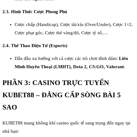
2.3. Hình Thức Cược Phong Phú
Cược chấp (Handicap), Cược tài/xỉu (Over/Under), Cược 1×2,
Cược phạt góc, Cược thẻ vàng/đỏ, Cược tỷ số,…
2.4. Thể Thao Điện Tử (Esports)
Dẫn đầu xu hướng với cá cược các trò chơi đình đám:
Liên
Minh Huyền Thoại (LMHT), Dota 2, CS:GO, Valorant.
PHẦN 3: CASINO TRỰC TUYẾN
KUBET88 – ĐẲNG CẤP SÒNG BÀI 5
SAO
KUBET88 mang không khí casino quốc tế sang trọng đến ngay tại
nhà bạn: