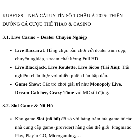
KUBET88 – NHÀ CÁI UY TÍN SỐ 1 CHÂU Á 2025: THIÊN
ĐƯỜNG CÁ CƯỢC THỂ THAO & CASINO
3.1. Live Casino – Dealer Chuyên Nghiệp
Live Baccarat:
Hàng chục bàn chơi với dealer xinh đẹp,
chuyên nghiệp, stream chất lượng Full HD.
Live Blackjack,
Live Roulette,
Live Sicbo (Tài Xỉu):
Trải
nghiệm chân thực với nhiều phiên bản hấp dẫn.
Game Show:
Các trò chơi giải trí như
Monopoly Live,
Dream Catcher, Crazy Time
với MC sôi động.
3.2. Slot Game & Nổ Hũ
Kho game
Slot (nổ hũ)
đồ sộ với hàng trăm tựa game từ các
nhà cung cấp game (provider) hàng đầu thế giới: Pragmatic
Play, Play’n GO, Microgaming,…