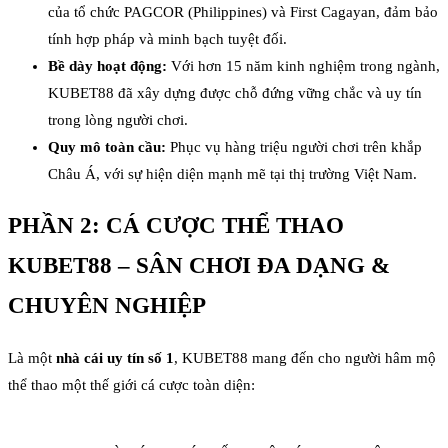
của tổ chức PAGCOR (Philippines) và First Cagayan, đảm bảo
tính hợp pháp và minh bạch tuyệt đối.
Bề dày hoạt động:
Với hơn 15 năm kinh nghiệm trong ngành,
KUBET88 đã xây dựng được chỗ đứng vững chắc và uy tín
trong lòng người chơi.
Quy mô toàn cầu:
Phục vụ hàng triệu người chơi trên khắp
Châu Á, với sự hiện diện mạnh mẽ tại thị trường Việt Nam.
PHẦN 2: CÁ CƯỢC THỂ THAO
KUBET88 – SÂN CHƠI ĐA DẠNG &
CHUYÊN NGHIỆP
Là một
nhà cái uy tín số 1
, KUBET88 mang đến cho người hâm mộ
thể thao một thế giới cá cược toàn diện: