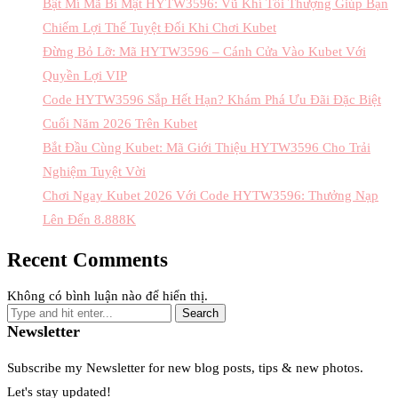
Bật Mí Mã Bí Mật HYTW3596: Vũ Khí Tối Thượng Giúp Bạn
Chiếm Lợi Thế Tuyệt Đối Khi Chơi Kubet
Đừng Bỏ Lỡ: Mã HYTW3596 – Cánh Cửa Vào Kubet Với
Quyền Lợi VIP
Code HYTW3596 Sắp Hết Hạn? Khám Phá Ưu Đãi Đặc Biệt
Cuối Năm 2026 Trên Kubet
Bắt Đầu Cùng Kubet: Mã Giới Thiệu HYTW3596 Cho Trải
Nghiệm Tuyệt Vời
Chơi Ngay Kubet 2026 Với Code HYTW3596: Thưởng Nạp
Lên Đến 8.888K
Recent Comments
Không có bình luận nào để hiển thị.
Newsletter
Subscribe my Newsletter for new blog posts, tips & new photos.
Let's stay updated!