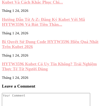
Kubet Và Cách Khắc Phục Chi...
Tháng 1 24, 2026
Hướng Dẫn Từ A-Z: Đăng Ký Kubet Với Mã
HYTW3596 Và Rút Tiền Thần...
Tháng 1 24, 2026
Bí Quyết Sử Dụng Code HYTW3596 Hiệu Quả Nhất
Trên Kubet 2026
Tháng 1 24, 2026
HYTW3596 Kubet Có Uy Tín Không? Trải Nghiệm
Thực Tế Từ Người Dùng
Tháng 1 24, 2026
Leave a Comment