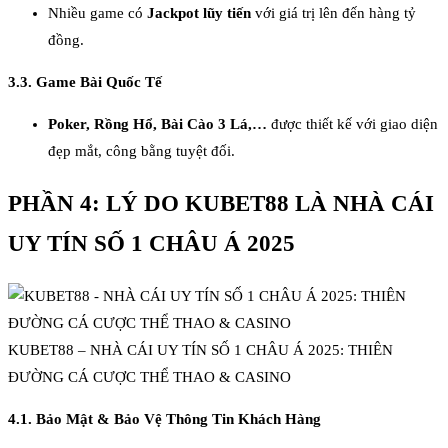
Nhiều game có
Jackpot lũy tiến
với giá trị lên đến hàng tỷ
đồng.
3.3. Game Bài Quốc Tế
Poker, Rồng Hổ, Bài Cào 3 Lá,…
được thiết kế với giao diện
đẹp mắt, công bằng tuyệt đối.
PHẦN 4: LÝ DO KUBET88 LÀ NHÀ CÁI
UY TÍN SỐ 1 CHÂU Á 2025
KUBET88 – NHÀ CÁI UY TÍN SỐ 1 CHÂU Á 2025: THIÊN
ĐƯỜNG CÁ CƯỢC THỂ THAO & CASINO
4.1. Bảo Mật & Bảo Vệ Thông Tin Khách Hàng