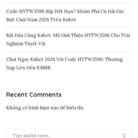
Code HYTW3596 Sắp Hết Hạn? Khám Phá Ưu Đãi Đặc
Biệt Cuối Năm 2026 Trên Kubet
Bắt Đầu Cùng Kubet: Mã Giới Thiệu HYTW3596 Cho Trải
Nghiệm Tuyệt Vời
Chơi Ngay Kubet 2026 Với Code HYTW3596: Thưởng
Nạp Lên Đến 8.888K
Recent Comments
Không có bình luận nào để hiển thị.