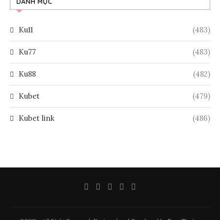
DANH MỤC
Ku11
(483)
Ku77
(483)
Ku88
(482)
Kubet
(479)
Kubet link
(486)