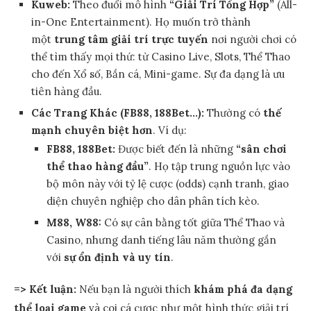
Kuweb:
Theo đuổi mô hình
“Giải Trí Tổng Hợp”
(All-
in-One Entertainment). Họ muốn trở thành
một
trung tâm giải trí trực tuyến
nơi người chơi có
thể tìm thấy mọi thứ: từ Casino Live, Slots, Thể Thao
cho đến Xổ số, Bắn cá, Mini-game. Sự đa dạng là ưu
tiên hàng đầu.
Các Trang Khác (FB88, 188Bet…):
Thường có
thế
mạnh chuyên biệt hơn
. Ví dụ:
FB88, 188Bet:
Được biết đến là những
“sân chơi
thể thao hàng đầu”
. Họ tập trung nguồn lực vào
bộ môn này với tỷ lệ cược (odds) cạnh tranh, giao
diện chuyên nghiệp cho dân phân tích kèo.
M88, W88:
Có sự cân bằng tốt giữa Thể Thao và
Casino, nhưng danh tiếng lâu năm thường gắn
với
sự ổn định và uy tín
.
=> Kết luận:
Nếu bạn là người thích
khám phá đa dạng
thể loại game
và coi cá cược như một hình thức giải trí