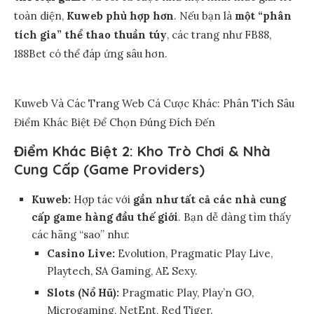
toàn diện,
Kuweb phù hợp hơn
. Nếu bạn là
một “phân
tích gia” thể thao thuần túy
, các trang như FB88,
188Bet có thể đáp ứng sâu hơn.
Kuweb Và Các Trang Web Cá Cược Khác: Phân Tích Sâu
Điểm Khác Biệt Để Chọn Đúng Đích Đến
Điểm Khác Biệt 2: Kho Trò Chơi & Nhà
Cung Cấp (Game Providers)
Kuweb:
Hợp tác với
gần như tất cả các nhà cung
cấp game hàng đầu thế giới
. Bạn dễ dàng tìm thấy
các hãng “sao” như:
Casino Live:
Evolution, Pragmatic Play Live,
Playtech, SA Gaming, AE Sexy.
Slots (Nổ Hũ):
Pragmatic Play, Play’n GO,
Microgaming, NetEnt, Red Tiger.