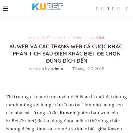
Ku11
Ku77
Ku88
Kubet
Kubet link
KUWEB VÀ CÁC TRANG WEB CÁ CƯỢC KHÁC:
PHÂN TÍCH SÂU ĐIỂM KHÁC BIỆT ĐỂ CHỌN
ĐÚNG ĐÍCH ĐẾN
written by
Admin
Tháng 12 7, 2025
Thị trường cá cược trực tuyến Việt Nam là một đại dương
mênh mông với hàng trăm “con tàu” lớn nhỏ mang tên
các nhà cái. Trong số đó,
Kuweb
(phiên bản web của
KuBet/Kubet) đã tạo dựng được một vị thế vững chắc.
Nhưng điều gì thực sự tạo nên sự khác biệt giữa Kuweb