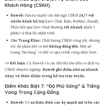
Khách Hàng (CSKH)
Kuweb:
Đầu tư mạnh vào đội ngũ CSKH
24/7 với
nhiều kênh hỗ trợ
(Live Chat, Zalo, Hotline, Email).
Phản hồi qua Live Chat thường
rất nhanh
(dưới 3
phút) và thái độ nhiệt tình.
Các Trang Khác:
Chất lượng CSKH cũng tốt, nhưng
tốc độ phản hồi có thể
không đồng đều
. Một số
trang “lão làng” có thể có quy trình cứng nhắc hơn.
=> Kết luận:
Cả Kuweb và các đối thủ lớn đều có dịch vụ
CSKH chuyên nghiệp.
Kuweb ghi điểm nhờ sự nhanh
nhạy và thân thiện trong hỗ trợ trực tuyến.
Điểm Khác Biệt 7: “Độ Phủ Sóng” & Tiếng
Vang Trong Cộng Đồng
Kuweb:
Có
sự hiện diện cực kỳ mạnh mẽ trên các