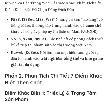
Kuweb Và Các Trang Web Cá Cược Khác: Phân Tích Sâu
Điểm Khác Biệt Để Chọn Đúng Đích Đến
FB88, 188Bet, M88, W88:
Những cái tên “lão làng” có
tiếng từ lâu, thường tập trung mạnh vào
cá cược thể
thao
và có giấy phép uy tín (Isle of Man, PAGCOR).
VN88, SV88, 789Bet:
Các nhà cái có phong cách thiết
kế và tiếp thị nhắm sát vào thị trường Việt Nam.
Kuweb (KuBet):
Nổi lên như một hiện tượng với sự
đầu tư mạnh vào
trải nghiệm tổng thể
và
kho game
giải trí đa dạng
.
Phần 2: Phân Tích Chi Tiết 7 Điểm Khác
Biệt Then Chốt
Điểm Khác Biệt 1: Triết Lý & Trọng Tâm
Sản Phẩm