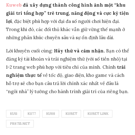
Kuweb
đã xây dựng thành công hình ảnh một “khu
giải trí tổng hợp” trẻ trung, năng động và cực kỳ tiện
lợi
, đặc biệt phù hợp với đại đa số người chơi hiện đại.
Trong khi đó, các đối thủ khác vẫn giữ vững thế mạnh ở
những phân khúc chuyên sâu và sự ổn định lâu dài.
Lời khuyên cuối cùng:
Hãy thử và cảm nhận.
Bạn có thể
đăng ký tài khoản và trải nghiệm thử (với số tiền nhỏ) tại
1-2 trang web phù hợp với tiêu chí của mình. Chính
trải
nghiệm thực tế
về tốc độ, giao diện, kho game và cách
hỗ trợ sẽ cho bạn câu trả lời chính xác nhất về đâu là
“ngôi nhà” lý tưởng cho hành trình giải trí của riêng bạn.
KU11
KU77
KU88
KUBET
KUBET LINK
PR8755.NET