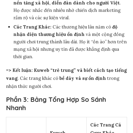
nền tảng xã hội, diễn đàn dành cho người Việt
.
Họ được nhắc đến nhiều nhờ chiến dịch marketing
rầm rộ và các sự kiện viral.
Các Trang Khác:
Các thương hiệu lâu năm có
độ
nhận diện thương hiệu ổn định
và một cộng đồng
người chơi trung thành lâu dài. Họ ít “ồn ào” hơn trên
mạng xã hội nhưng uy tín đã được khẳng định qua
thời gian.
=> Kết luận:
Kuweb “trẻ trung” và biết cách tạo tiếng
vang
. Các trang khác có
bề dày và sự ổn định
trong
nhận thức người chơi.
Phần 3: Bảng Tổng Hợp So Sánh
Nhanh
Các Trang Cá
Kuweb
Cược Khác