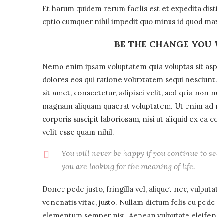
Et harum quidem rerum facilis est et expedita dist
optio cumquer nihil impedit quo minus id quod ma
BE THE CHANGE YOU 
Nemo enim ipsam voluptatem quia voluptas sit aspe
dolores eos qui ratione voluptatem sequi nesciunt
sit amet, consectetur, adipisci velit, sed quia no
magnam aliquam quaerat voluptatem. Ut enim ad 
corporis suscipit laboriosam, nisi ut aliquid ex e
velit esse quam nihil.
You will never be happy if you continue to se
you are looking for the meaning of life.
Donec pede justo, fringilla vel, aliquet nec, vulputa
venenatis vitae, justo. Nullam dictum felis eu pede
elementum semper nisi. Aenean vulputate eleifend t