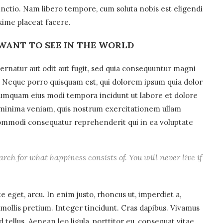
inctio. Nam libero tempore, cum soluta nobis est eligendi
xime placeat facere.
WANT TO SEE IN THE WORLD
rnatur aut odit aut fugit, sed quia consequuntur magni
. Neque porro quisquam est, qui dolorem ipsum quia dolor
n numquam eius modi tempora incidunt ut labore et dolore
minima veniam, quis nostrum exercitationem ullam
a commodi consequatur reprehenderit qui in ea voluptate
arch for what happiness consists of. You will never live if
te eget, arcu. In enim justo, rhoncus ut, imperdiet a,
 mollis pretium. Integer tincidunt. Cras dapibus. Vivamus
ellus. Aenean leo ligula, porttitor eu, consequat vitae,