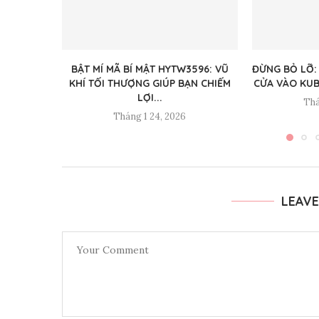
BẬT MÍ MÃ BÍ MẬT HYTW3596: VŨ
ĐỪNG BỎ LỠ:
KHÍ TỐI THƯỢNG GIÚP BẠN CHIẾM
CỬA VÀO KUB
LỢI...
Thá
Tháng 1 24, 2026
LEAV