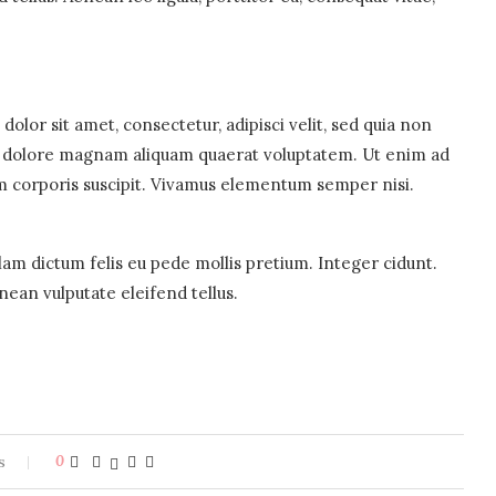
olor sit amet, consectetur, adipisci velit, sed quia non
 dolore magnam aliquam quaerat voluptatem. Ut enim ad
 corporis suscipit. Vivamus elementum semper nisi.
llam dictum felis eu pede mollis pretium. Integer cidunt.
ean vulputate eleifend tellus.
s
0