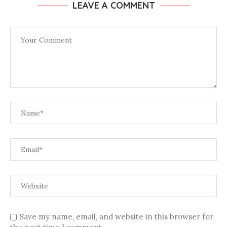
LEAVE A COMMENT
Save my name, email, and website in this browser for