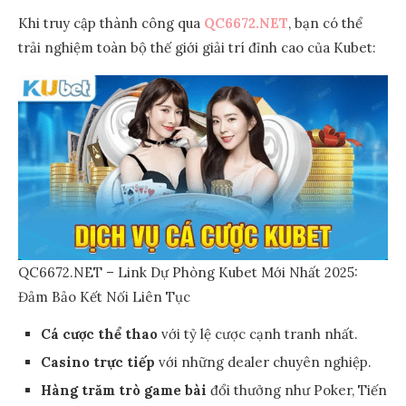
Khi truy cập thành công qua
QC6672.NET
, bạn có thể
trải nghiệm toàn bộ thế giới giải trí đỉnh cao của Kubet:
QC6672.NET – Link Dự Phòng Kubet Mới Nhất 2025:
Đảm Bảo Kết Nối Liên Tục
Cá cược thể thao
với tỷ lệ cược cạnh tranh nhất.
Casino trực tiếp
với những dealer chuyên nghiệp.
Hàng trăm trò game bài
đổi thưởng như Poker, Tiến