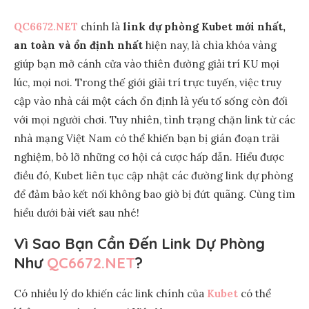
QC6672.NET
chính là
link dự phòng Kubet mới nhất,
an toàn và ổn định nhất
hiện nay, là chìa khóa vàng
giúp bạn mở cánh cửa vào thiên đường giải trí KU mọi
lúc, mọi nơi. Trong thế giới giải trí trực tuyến, việc truy
cập vào nhà cái một cách ổn định là yếu tố sống còn đối
với mọi người chơi. Tuy nhiên, tình trạng chặn link từ các
nhà mạng Việt Nam có thể khiến bạn bị gián đoạn trải
nghiệm, bỏ lỡ những cơ hội cá cược hấp dẫn. Hiểu được
điều đó, Kubet liên tục cập nhật các đường link dự phòng
để đảm bảo kết nối không bao giờ bị đứt quãng. Cùng tìm
hiểu dưới bài viết sau nhé!
Vì Sao Bạn Cần Đến Link Dự Phòng
Như
QC6672.NET
?
Có nhiều lý do khiến các link chính của
Kubet
có thể