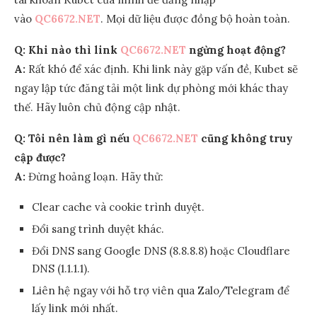
vào
QC6672.NET
. Mọi dữ liệu được đồng bộ hoàn toàn.
Q: Khi nào thì link
QC6672.NET
ngừng hoạt động?
A:
Rất khó để xác định. Khi link này gặp vấn đề, Kubet sẽ
ngay lập tức đăng tải một link dự phòng mới khác thay
thế. Hãy luôn chủ động cập nhật.
Q: Tôi nên làm gì nếu
QC6672.NET
cũng không truy
cập được?
A:
Đừng hoảng loạn. Hãy thử:
Clear cache và cookie trình duyệt.
Đổi sang trình duyệt khác.
Đổi DNS sang Google DNS (8.8.8.8) hoặc Cloudflare
DNS (1.1.1.1).
Liên hệ ngay với hỗ trợ viên qua Zalo/Telegram để
lấy link mới nhất.