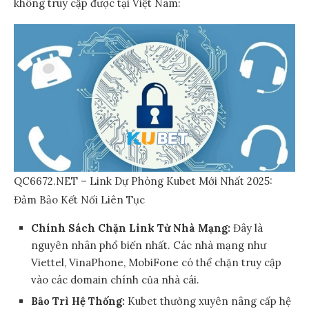
không truy cập được tại Việt Nam:
QC6672.NET – Link Dự Phòng Kubet Mới Nhất 2025:
Đảm Bảo Kết Nối Liên Tục
Chính Sách Chặn Link Từ Nhà Mạng:
Đây là
nguyên nhân phổ biến nhất. Các nhà mạng như
Viettel, VinaPhone, MobiFone có thể chặn truy cập
vào các domain chính của nhà cái.
Bảo Trì Hệ Thống:
Kubet thường xuyên nâng cấp hệ