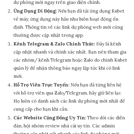
dự phòng mới ngay trên giao diện chính.
Ứng Dụng Di Động:
Nếu bạn đã tải ứng dụng Kubet
về máy, ứng dụng này hầu như luôn hoạt động ổn
định. Thông tin về các link dự phòng web mới cũng
thường được cập nhật trong app.
Kênh Telegram & Zalo Chính Thức:
Đây là kênh
cập nhật nhanh và chính xác nhất. Bạn nên tham gia
các nhóm/ kênh Telegram hoặc Zalo do chính Kubet
quản lý để nhận thông báo ngay lập tức khi có link
mới.
Hỗ Trợ Viên Trực Tuyến:
Nếu bạn đã từng liên hệ
với hỗ trợ viên qua Zalo/Telegram, hãy giữ liên lạc.
Họ luôn có danh sách các link dự phòng mới nhất để
cung cấp cho bạn khi cần.
Các Website Cộng Đồng Uy Tín:
Theo dõi các diễn
đàn, hội nhóm review nhà cái uy tín. Các admin
thường cập nhật rất nhanh các link dự phòng mới.