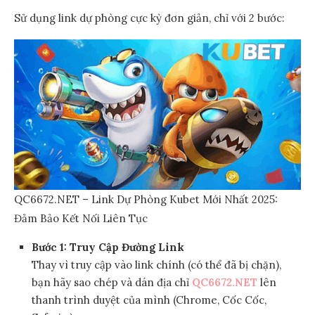
Sử dụng link dự phòng cực kỳ đơn giản, chỉ với 2 bước:
QC6672.NET – Link Dự Phòng Kubet Mới Nhất 2025:
Đảm Bảo Kết Nối Liên Tục
Bước 1: Truy Cập Đường Link
Thay vì truy cập vào link chính (có thể đã bị chặn),
bạn hãy sao chép và dán địa chỉ
QC6672.NET
lên
thanh trình duyệt của mình (Chrome, Cốc Cốc,