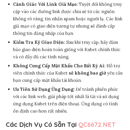
Cảnh Giác Với Link Giả Mạo:
Tuyệt đối không truy
cập vào các đường link được chia sẻ từ các nguồn
không rõ ràng, tin nhắn spam hoặc người lạ. Các link
giả mạo có giao diện tương tự nhưng sẽ đánh cắp
thông tin đăng nhập của bạn.
Kiểm Tra Kỹ Giao Diện:
Sau khi truy cập, hãy đảm
bảo giao diện hoàn toàn giống với Kubet chính thức
và có đầy đủ các tính năng.
Không Cung Cấp Mật Khẩu Cho Bất Kỳ Ai:
Hỗ trợ
viên chính thức của Kubet
sẽ không bao giờ
yêu cầu
bạn cung cấp mật khẩu tài khoản.
Ưu Tiên Sử Dụng Ứng Dụng:
Để tránh phiền phức
với các link web, giải pháp tốt nhất là tải và sử dụng
ứng dụng Kubet trên điện thoại. Ứng dụng có tính
ổn định cao hơn rất nhiều.
Các Dịch Vụ Có Sẵn Tại
QC6672.NET