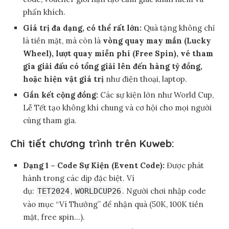
phấn khích.
Giá trị đa dạng, có thể rất lớn:
Quà tặng không chỉ
là tiền mặt, mà còn là
vòng quay may mắn (Lucky
Wheel), lượt quay miễn phí (Free Spin), vé tham
gia giải đấu có tổng giải lên đến hàng tỷ đồng,
hoặc hiện vật giá trị
như điện thoại, laptop.
Gắn kết cộng đồng:
Các sự kiện lớn như World Cup,
Lễ Tết tạo không khí chung và cơ hội cho mọi người
cùng tham gia.
Chi tiết chương trình trên Kuweb:
Dạng 1 – Code Sự Kiện (Event Code):
Được phát
hành trong các dịp đặc biệt. Ví
dụ:
,
. Người chơi nhập code
TET2024
WORLDCUP26
vào mục “Ví Thưởng” để nhận quà (50K, 100K tiền
mặt, free spin…).