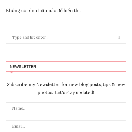
Không có bình luận nào để hiển thị.
NEWSLETTER
Subscribe my Newsletter for new blog posts, tips & new
photos. Let's stay updated!