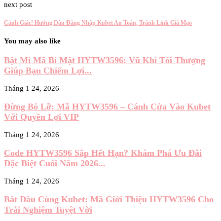
next post
Cảnh Giác! Hướng Dẫn Đăng Nhập Kubet An Toàn, Tránh Link Giả Mạo
You may also like
Bật Mí Mã Bí Mật HYTW3596: Vũ Khí Tối Thượng
Giúp Bạn Chiếm Lợi...
Tháng 1 24, 2026
Đừng Bỏ Lỡ: Mã HYTW3596 – Cánh Cửa Vào Kubet
Với Quyền Lợi VIP
Tháng 1 24, 2026
Code HYTW3596 Sắp Hết Hạn? Khám Phá Ưu Đãi
Đặc Biệt Cuối Năm 2026...
Tháng 1 24, 2026
Bắt Đầu Cùng Kubet: Mã Giới Thiệu HYTW3596 Cho
Trải Nghiệm Tuyệt Vời