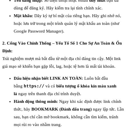
Tên đăng nhập:
Số điện thoại hoặc email
duy nhất
bạn đã
dùng để đăng ký. Hãy kiểm tra lại tính chính xác.
Mật khẩu:
Dãy ký tự bí mật của riêng bạn. Hãy ghi nhớ nó,
hoặc lưu trữ trong một trình quản lý mật khẩu an toàn (như
Google Password Manager).
2. Cổng Vào Chính Thống – Yếu Tố Số 1 Cho Sự An Toàn & Ổn
Định:
Trải nghiệm mượt mà bắt đầu từ một địa chỉ đáng tin cậy. Một link
giả mạo sẽ khiến bạn gặp lỗi, lag, hoặc tệ hơn là mất tài khoản.
Dấu hiệu nhận biết LINK AN TOÀN:
Luôn bắt đầu
https://
bằng
và có
biểu tượng ổ khóa kín màu xanh
lá
ngay trên thanh địa chỉ trình duyệt.
Hành động thông minh:
Ngay khi xác định được link chính
thức, hãy
BOOKMARK (Đánh dấu trang)
ngay lập tức. Lần
sau, bạn chỉ cần mở bookmark, không cần tìm kiếm, tránh
mọi rủi ro vào nhầm trang.