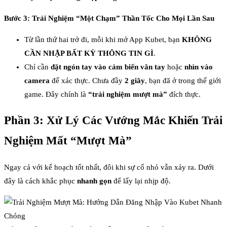
Bước 3: Trải Nghiệm “Một Chạm” Thần Tốc Cho Mọi Lần Sau
Từ lần thứ hai trở đi, mỗi khi mở App Kubet, bạn
KHÔNG
CẦN NHẬP BẤT KỲ THÔNG TIN GÌ
.
Chỉ cần
đặt ngón tay vào cảm biến vân tay
hoặc
nhìn vào
camera
để xác thực. Chưa đầy
2 giây
, bạn đã ở trong thế giới
game. Đây chính là
“trải nghiệm mượt mà”
đích thực.
Phần 3: Xử Lý Các Vướng Mắc Khiến Trải
Nghiệm Mất “Mượt Mà”
Ngay cả với kế hoạch tốt nhất, đôi khi sự cố nhỏ vẫn xảy ra. Dưới
đây là cách khắc phục
nhanh gọn
để lấy lại nhịp độ.