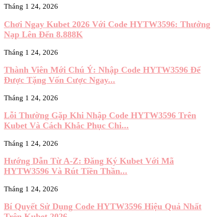
Tháng 1 24, 2026
Chơi Ngay Kubet 2026 Với Code HYTW3596: Thưởng
Nạp Lên Đến 8.888K
Tháng 1 24, 2026
Thành Viên Mới Chú Ý: Nhập Code HYTW3596 Để
Được Tặng Vốn Cược Ngay...
Tháng 1 24, 2026
Lỗi Thường Gặp Khi Nhập Code HYTW3596 Trên
Kubet Và Cách Khắc Phục Chi...
Tháng 1 24, 2026
Hướng Dẫn Từ A-Z: Đăng Ký Kubet Với Mã
HYTW3596 Và Rút Tiền Thần...
Tháng 1 24, 2026
Bí Quyết Sử Dụng Code HYTW3596 Hiệu Quả Nhất
Trên Kubet 2026