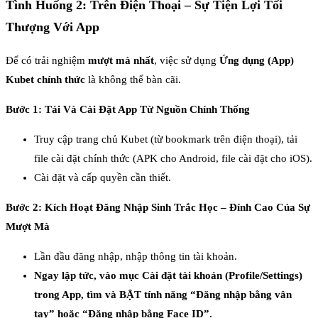
Tình Huống 2: Trên Điện Thoại – Sự Tiện Lợi Tối
Thượng Với App
Để có trải nghiệm
mượt mà nhất
, việc sử dụng
Ứng dụng (App)
Kubet chính thức
là không thể bàn cãi.
Bước 1: Tải Và Cài Đặt App Từ Nguồn Chính Thống
Truy cập trang chủ Kubet (từ bookmark trên điện thoại), tải
file cài đặt chính thức (APK cho Android, file cài đặt cho iOS).
Cài đặt và cấp quyền cần thiết.
Bước 2: Kích Hoạt Đăng Nhập Sinh Trắc Học – Đỉnh Cao Của Sự
Mượt Mà
Lần đầu đăng nhập, nhập thông tin tài khoản.
Ngay lập tức, vào mục Cài đặt tài khoản (Profile/Settings)
trong App, tìm và BẬT tính năng “Đăng nhập bằng vân
tay” hoặc “Đăng nhập bằng Face ID”.