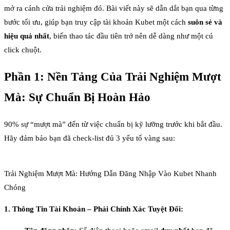
mở ra cánh cửa trải nghiệm đó. Bài viết này sẽ dẫn dắt bạn qua từng
bước tối ưu, giúp bạn truy cập tài khoản Kubet một cách
suôn sẻ và
hiệu quả nhất
, biến thao tác đầu tiên trở nên dễ dàng như một cú
click chuột.
Phần 1: Nền Tảng Của Trải Nghiệm Mượt
Mà: Sự Chuẩn Bị Hoàn Hảo
90% sự “mượt mà” đến từ việc chuẩn bị kỹ lưỡng trước khi bắt đầu.
Hãy đảm bảo bạn đã check-list đủ 3 yếu tố vàng sau:
Trải Nghiệm Mượt Mà: Hướng Dẫn Đăng Nhập Vào Kubet Nhanh
Chóng
1. Thông Tin Tài Khoản – Phải Chính Xác Tuyệt Đối: