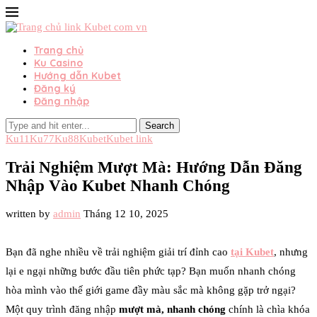
Trang chủ
Ku Casino
Hướng dẫn Kubet
Đăng ký
Đăng nhập
Search
Ku11
Ku77
Ku88
Kubet
Kubet link
Trải Nghiệm Mượt Mà: Hướng Dẫn Đăng
Nhập Vào Kubet Nhanh Chóng
written by
admin
Tháng 12 10, 2025
Bạn đã nghe nhiều về trải nghiệm giải trí đỉnh cao
tại Kubet
, nhưng
lại e ngại những bước đầu tiên phức tạp? Bạn muốn nhanh chóng
hòa mình vào thế giới game đầy màu sắc mà không gặp trở ngại?
Một quy trình đăng nhập
mượt mà, nhanh chóng
chính là chìa khóa